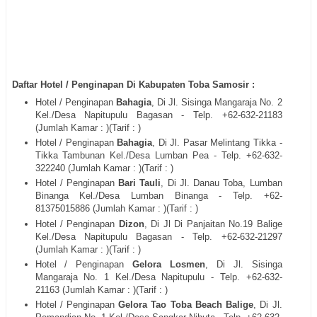
Daftar Hotel / Penginapan Di Kabupaten Toba Samosir :
Hotel / Penginapan
Bahagia
, Di
Jl. Sisinga Mangaraja No. 2
Kel./Desa Napitupulu Bagasan
- Telp. +62-
632-21183
(Jumlah Kamar : )(Tarif : )
Hotel / Penginapan
Bahagia
, Di
Jl. Pasar Melintang Tikka -
Tikka Tambunan Kel./Desa Lumban Pea
- Telp. +62-
632-
322240
(Jumlah Kamar : )(Tarif : )
Hotel / Penginapan
Bari Tauli
, Di
Jl. Danau Toba, Lumban
Binanga Kel./Desa Lumban Binanga
- Telp. +62-
81375015886
(Jumlah Kamar : )(Tarif : )
Hotel / Penginapan
Dizon
, Di
Jl Di Panjaitan No.19 Balige
Kel./Desa Napitupulu Bagasan
- Telp. +62-
632-21297
(Jumlah Kamar : )(Tarif : )
Hotel / Penginapan
Gelora Losmen
, Di
Jl. Sisinga
Mangaraja No. 1 Kel./Desa Napitupulu
- Telp. +62-
632-
21163
(Jumlah Kamar : )(Tarif : )
Hotel / Penginapan
Gelora Tao Toba Beach Balige
, Di
Jl.