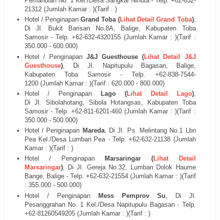
Pemandian No. 1 Kel./Desa Sangkar Nihuta
- Telp. +62-
632-
21312
(Jumlah Kamar : )(Tarif : )
Hotel / Penginapan
Grand Toba (
Lihat Detail Grand Toba
)
,
Di
Jl.
Bukit Barisan No.8A, Balige, Kabupaten Toba
Samosir - Telp. +62-
632-
4320155 (Jumlah Kamar : )(Tarif :
350.000 - 600.000)
Hotel / Penginapan
J&J Guesthouse (
Lihat Detail J&J
Guesthouse
)
, Di
Jl.
Napitupulu Bagasan, Balige,
Kabupaten Toba Samosir - Telp. +62-
838-7544-
1200 (Jumlah Kamar : )(Tarif : 620.000 - 800.000)
Hotel / Penginapan
Lago (
Lihat Detail Lago
)
,
Di
Jl.
Sibolahotang, Sibola Hotangsas, Kabupaten Toba
Samosir - Telp. +62-
811-6201-460 (Jumlah Kamar : )(Tarif :
350.000 - 500.000)
Hotel / Penginapan
Mareda
, Di
Jl. Ps. Melintang No.1 Lbn
Pea Kel./Desa Lumban Pea
- Telp. +62-
632-21138
(Jumlah
Kamar : )(Tarif : )
Hotel / Penginapan
Marsaringar (
Lihat Detail
Marsaringar
)
, Di
Jl.
Gereja No.32, Lumban Dolok Haume
Bange, Balige - Telp. +62-
632-
21554 (Jumlah Kamar : )(Tarif
: 355.000 - 500.000)
Hotel / Penginapan
Mess Pemprov Su
, Di
Jl.
Pesanggrahan No. 1 Kel./Desa Napitupulu Bagasan
- Telp.
+62-
81260549205
(Jumlah Kamar : )(Tarif : )