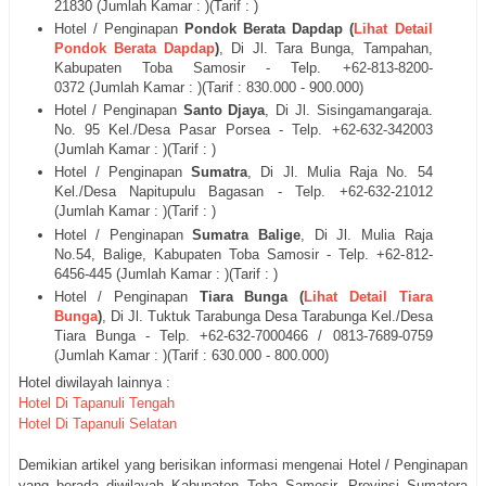
21830
(Jumlah Kamar : )(Tarif : )
Hotel / Penginapan
Pondok Berata Dapdap (
Lihat Detail
Pondok Berata Dapdap
)
, Di
Jl.
Tara Bunga, Tampahan,
Kabupaten Toba Samosir - Telp. +62-
813-8200-
0372 (Jumlah Kamar : )(Tarif : 830.000 - 900.000)
Hotel / Penginapan
Santo Djaya
, Di
Jl. Sisingamangaraja.
No. 95 Kel./Desa Pasar Porsea
- Telp. +62-
632-342003
(Jumlah Kamar : )(Tarif : )
Hotel / Penginapan
Sumatra
, Di
Jl. Mulia Raja No. 54
Kel./Desa Napitupulu Bagasan
- Telp. +62-
632-21012
(Jumlah Kamar : )(Tarif : )
Hotel / Penginapan
Sumatra Balige
, Di
Jl.
Mulia Raja
No.54, Balige, Kabupaten Toba Samosir - Telp. +62-
812-
6456-445 (Jumlah Kamar : )(Tarif : )
Hotel / Penginapan
Tiara Bunga (
Lihat Detail Tiara
Bunga
)
, Di
Jl. Tuktuk Tarabunga Desa Tarabunga Kel./Desa
Tiara Bunga
- Telp. +62-
632-7000466
/ 0813-7689-0759
(Jumlah Kamar : )(Tarif : 630.000 - 800.000)
Hotel diwilayah lainnya :
Hotel Di Tapanuli Tengah
Hotel Di Tapanuli Selatan
Demikian artikel yang berisikan informasi mengenai Hotel / Penginapan
yang berada diwilayah Kabupaten Toba Samosir, Provinsi Sumatera