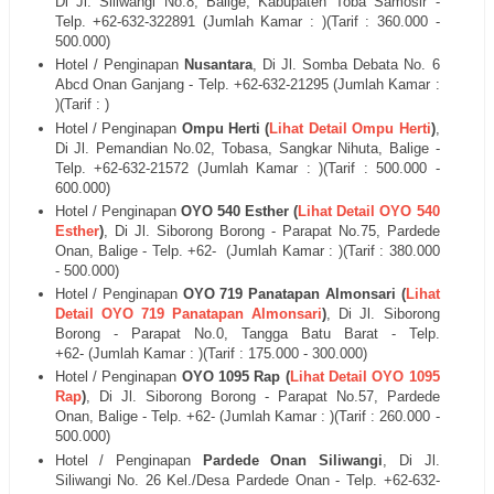
Di
Jl.
Siliwangi No.8, Balige, Kabupaten Toba Samosir -
Telp. +62-
632-
322891 (Jumlah Kamar : )(Tarif : 360.000 -
500.000)
Hotel / Penginapan
Nusantara
, Di
Jl. Somba Debata No. 6
Abcd Onan Ganjang
- Telp. +62-
632-21295
(Jumlah Kamar :
)(Tarif : )
Hotel / Penginapan
Ompu Herti (
Lihat Detail Ompu Herti
)
,
Di
Jl.
Pemandian No.02, Tobasa, Sangkar Nihuta, Balige -
Telp. +62-
632-21572
(Jumlah Kamar : )(Tarif : 500.000 -
600.000)
Hotel / Penginapan
OYO 540 Esther (
Lihat Detail OYO 540
Esther
)
, Di
Jl.
Siborong Borong - Parapat No.75, Pardede
Onan, Balige - Telp. +62-
(Jumlah Kamar : )(Tarif : 380.000
- 500.000)
Hotel / Penginapan
OYO 719 Panatapan Almonsari (
Lihat
Detail OYO 719 Panatapan Almonsari
)
, Di
Jl.
Siborong
Borong - Parapat No.0, Tangga Batu Barat - Telp.
+62-
(Jumlah Kamar : )(Tarif : 175.000 - 300.000)
Hotel / Penginapan
OYO 1095 Rap (
Lihat Detail
OYO 1095
Rap
)
, Di
Jl.
Siborong Borong - Parapat No.57, Pardede
Onan, Balige - Telp. +62-
(Jumlah Kamar : )(Tarif : 260.000 -
500.000)
Hotel / Penginapan
Pardede Onan Siliwangi
, Di
Jl.
Siliwangi No. 26 Kel./Desa Pardede Onan
- Telp. +62-
632-