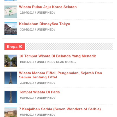
Wisata Pulau Jeju Korea Selatan
12/04/2014
UNDEFINED
Keindahan DisneySea Tokyo
30/05/2014
UNDEFINED
Eropa
10 Tempat Wisata Di Belanda Yang Menarik
01/02/2017
UNDEFINED
READ MORE...
Wisata Menara Eiffel, Pengenalan, Sejarah Dan
Semua Tentang Eiffel
30/01/2017
UNDEFINED
Tempat Wisata Di Paris
02/06/2014
UNDEFINED
7 Keajaiban Serbia (Seven Wonders of Serbia)
07/06/2014
UNDEFINED