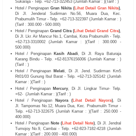
Sukaraja
- Telp. +62-713-
322453
(Jumlah Kamar : )(Tarif : )
Hotel / Penginapan
Gran Nikita (
Lihat Detail Gran Nikita
)
,
Di
Jl.
Jenderal Sudirman No.56, Muara Dua, Kec.
Prabumulih Timur - Telp. +62-713-
322397 (Jumlah Kamar : )
(Tarif : 300.000 - 500.000)
Hotel / Penginapan
Grand Citra (
Lihat Detail Grand Citra
)
,
Di
Jl.
Lkr. Air Mancur No.1, Cambai, Kota Prabumulih
- Telp.
+62-713-
3310002
(Jumlah Kamar : )(Tarif : 300.000 -
500.000)
Hotel / Penginapan
Kasih Abadi
, Di
Jl. Raya Baturaja
Karang Bindu
- Telp. +62-8
1376156006
(Jumlah Kamar : )
(Tarif : )
Hotel / Penginapan
Melati
, Di
Jl. Jend. Sudirman Km5
Rt01/03 Gunung Ibul Barat
- Telp. +62-713-
325142
(Jumlah
Kamar : )(Tarif : )
Hotel / Penginapan
Mercury
, Di
Jl. Lingkar Timur
- Telp.
+62-
(Jumlah Kamar : )(Tarif : )
Hotel / Penginapan
Nayora (
Lihat Detail Nayora
)
, Di
Jl.
Tampomas No.12, Muara Dua, Kec. Prabumulih Timur -
Telp. +62-713-
322675
(Jumlah Kamar : )(Tarif : 250.000 -
400.000)
Hotel / Penginapan
Note (
Lihat Detail Note
)
, Di
Jl.
Jendral
Turnojoy No.9, Cambai - Telp. +62-
823-7182-4218 (Jumlah
Kamar : )(Tarif : 200.000 - 400.000)