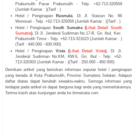
Prabumulih Pasar Prabumulih
- Telp. +62-713-
320559
(Jumlah Kamar : )(Tarif : )
Hotel / Penginapan
Rusmala
, Di
Jl. Stasiun No. 86
Wonosari
- Telp. +62-713-
325058
(Jumlah Kamar : )(Tarif : )
Hotel / Penginapan
South Sumatra (
Lihat Detail South
Sumatra
)
, Di
Jl.
Jenderal Sudirman No.17-B, Gn. Ibul, Kec.
Prabumulih Timur - Telp. +62-713-
321623
(Jumlah Kamar : )
(Tarif : 440.000 - 600.000)
Hotel / Penginapan
Vista (
Lihat Detail Vista
)
, Di
Jl.
Jenderal Sudirman No.KM, RW.6, Gn. Ibul
- Telp. +62-
713-
320303
(Jumlah Kamar : )(Tarif : 250.000 - 450.000)
Demikain artikel yang berisikan informasi seputar hotel / penginapan
yang berada di Kota Prabumulih, Provinsi Sumatera Selatan. Adapun
daftar diatas dapat berubah sewaktu-waktu. Semoga informasi yang
terdapat pada artikel ini dapat berguna bagi anda yang memerlukannya.
Terima kasih atas kunjungan anda ke brrrwisata.com