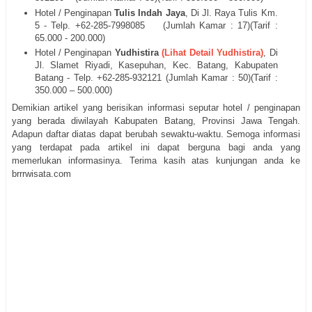
Hotel / Penginapan
Tulis Indah Jaya
, Di
Jl. Raya Tulis Km.
5
- Telp. +62-285‐
7998085
(Jumlah Kamar : 17)(Tarif :
65.000 - 200.000)
Hotel / Penginapan
Yudhistira
(Lihat Detail Yudhistira)
, Di
Jl.
Slamet Riyadi, Kasepuhan, Kec. Batang, Kabupaten
Batang - Telp. +62-285‐
932121
(Jumlah Kamar : 50)(Tarif :
350.000 – 500.000)
Demikian artikel yang berisikan informasi seputar hotel / penginapan
yang berada diwilayah Kabupaten Batang, Provinsi Jawa Tengah.
Adapun daftar diatas dapat berubah sewaktu-waktu. Semoga informasi
yang terdapat pada artikel ini dapat berguna bagi anda yang
memerlukan informasinya. Terima kasih atas kunjungan anda ke
brrrwisata.com