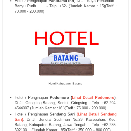
Hotel / Penginapan
Panorama Inn
, Di
Jl. Raya Penundan ‐
Banyu Putih
- Telp. +62- (Jumlah Kamar : 15)(Tarif :
70.000 - 200.000)
Hotel Kabupaten Batang
Hotel / Penginapan
Podomoro (
Lihat Detail Podomoro
)
,
Di
Jl. Gringsing‐Batang,
Sentul, Gringsing - Telp. +62-294‐
4544007
(Jumlah Kamar :16 )(Tarif : 75.000 - 200.000)
Hotel / Penginapan
Sendang Sari
(Lihat Detail Sendang
Sari)
, Di
Jl.
Jendral Sudirman No.29, Kasepuhan, Kec.
Batang, Kabupaten Batang, Jawa Tengah - Telp. +62-285‐
392100
(Jumlah Kamar : 85)(Tarif : 350.000 – 800.000)