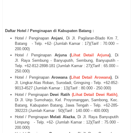
Daftar Hotel / Penginapan di Kabupaten Batang :
Hotel / Penginapan
Anjani
, Di
Jl. Pagilaran‐Blado Km 7,
Batang
- Telp. +62- (Jumlah Kamar : 17)(Tarif : 70.000 –
200.000)
Hotel / Penginapan
Arjuna (
Lihat Detail Arjuna
)
, Di
Jl.
Raya Sembung - Banyuputih, Sembung, Banyuputih
-
Telp. +62-812-2898-181 (Jumlah Kamar : 27)(Tarif : 65.000 –
250.000)
Hotel / Penginapan
Arowana (
Lihat Detail Arowana
)
, Di
Jl.
Lingkar Alas Roban, Surodadi, Gringsing - Telp. +62-852-
9013-4527 (Jumlah Kamar : 13)(Tarif : 80.000 - 250.000)
Hotel / Penginapan
Dewi Ratih
(Lihat Detail Dewi Ratih)
,
Di
Jl.
Urip Sumoharjo, Kel. Proyonanggan, Sambong, Kec.
Batang, Kabupaten Batang, Jawa Tengah
- Telp. +62-285‐
392223
(Jumlah Kamar : 50)(Tarif : 140.000 – 400.000)
Hotel / Penginapan
Melati Alazka
, Di
Jl. Raya Banyuputih
Limpung
- Telp. +62- (Jumlah Kamar : 12)(Tarif : 75.000 -
200.000)