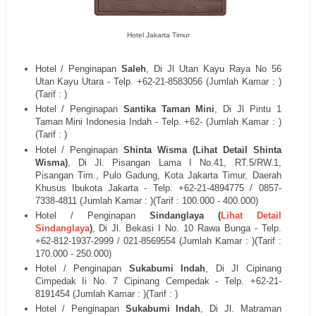
Hotel Jakarta Timur
Hotel / Penginapan
Saleh
, Di
Jl Utan Kayu Raya No 56
Utan Kayu Utara
- Telp. +62-21-
8583056
(Jumlah Kamar : )
(Tarif : )
Hotel / Penginapan
Santika Taman Mini
, Di
Jl Pintu 1
Taman Mini Indonesia Indah
- Telp. +62- (Jumlah Kamar : )
(Tarif : )
Hotel / Penginapan
Shinta Wisma (Lihat Detail Shinta
Wisma)
, Di
Jl.
Pisangan Lama I No.41, RT.5/RW.1,
Pisangan Tim., Pulo Gadung, Kota Jakarta Timur, Daerah
Khusus Ibukota Jakarta - Telp. +62-21-
4894775 / 0857-
7338-4811
(Jumlah Kamar : )(Tarif : 100.000 - 400.000)
Hotel / Penginapan
Sindanglaya (
Lihat Detail
Sindanglaya
)
, Di
Jl. Bekasi I No. 10 Rawa Bunga
- Telp.
+62-812-1937-2999 / 021-
8569554
(Jumlah Kamar : )(Tarif :
170.000 - 250.000)
Hotel / Penginapan
Sukabumi Indah
, Di
Jl Cipinang
Cimpedak Ii No. 7 Cipinang Cempedak
- Telp. +62-21-
8191454
(Jumlah Kamar : )(Tarif : )
Hotel / Penginapan
Sukabumi Indah
, Di
Jl. Matraman