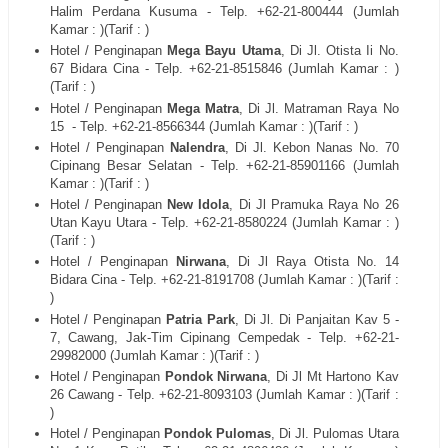
Halim Perdana Kusuma
- Telp. +62-21-
800444
(Jumlah
Kamar : )(Tarif : )
Hotel / Penginapan
Mega Bayu Utama
, Di
Jl. Otista Ii No.
67 Bidara Cina
- Telp. +62-21-
8515846
(Jumlah Kamar : )
(Tarif : )
Hotel / Penginapan
Mega Matra
, Di
Jl. Matraman Raya No
15
- Telp. +62-21-
8566344
(Jumlah Kamar : )(Tarif : )
Hotel / Penginapan
Nalendra
, Di
Jl. Kebon Nanas No. 70
Cipinang Besar Selatan
- Telp. +62-21-
85901166
(Jumlah
Kamar : )(Tarif : )
Hotel / Penginapan
New Idola
, Di
Jl Pramuka Raya No 26
Utan Kayu Utara
- Telp. +62-21-
8580224
(Jumlah Kamar : )
(Tarif : )
Hotel / Penginapan
Nirwana
, Di
Jl Raya Otista No. 14
Bidara Cina
- Telp. +62-21-
8191708
(Jumlah Kamar : )(Tarif :
)
Hotel / Penginapan
Patria Park
, Di
Jl. Di Panjaitan Kav 5 -
7, Cawang, Jak-Tim Cipinang Cempedak
- Telp. +62-21-
29982000
(Jumlah Kamar : )(Tarif : )
Hotel / Penginapan
Pondok Nirwana
, Di
Jl Mt Hartono Kav
26 Cawang
- Telp. +62-21-
8093103
(Jumlah Kamar : )(Tarif :
)
Hotel / Penginapan
Pondok Pulomas
, Di
Jl. Pulomas Utara