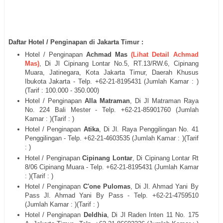
Daftar Hotel / Penginapan di Jakarta Timur :
Hotel / Penginapan
Achmad Mas
(Lihat Detail Achmad
Mas)
, Di
Jl
Cipinang Lontar No.5, RT.13/RW.6, Cipinang
Muara, Jatinegara, Kota Jakarta Timur, Daerah Khusus
Ibukota Jakarta - Telp. +62-21-
8195431
(Jumlah Kamar : )
(Tarif : 100.000 - 350.000)
Hotel / Penginapan
Alla Matraman
, Di
Jl Matraman Raya
No. 224 Bali Mester
- Telp. +62-21-
85901760
(Jumlah
Kamar : )(Tarif : )
Hotel / Penginapan
Atika
, Di
Jl. Raya Penggilingan No. 41
Penggilingan
- Telp. +62-21-
4603535
(Jumlah Kamar : )(Tarif
: )
Hotel / Penginapan
Cipinang Lontar
, Di
Cipinang Lontar Rt
8/06 Cipinang Muara
- Telp. +62-21-
8195431
(Jumlah Kamar
: )(Tarif : )
Hotel / Penginapan
C'one Pulomas
, Di
Jl. Ahmad Yani By
Pass Jl. Ahmad Yani By Pass
- Telp. +62-21-
4759510
(Jumlah Kamar : )(Tarif : )
Hotel / Penginapan
Deldhia
, Di
Jl Raden Inten 11 No. 175