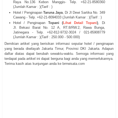
Raya No.136 Kebon Manggis
- Telp. +62-21-
8580360
(Jumlah Kamar : )(Tarif : )
Hotel / Penginapan
Taruna Jaya
, Di
Jl Dewi Sartika No. 349
Cawang
- Telp. +62-21-
8094033
(Jumlah Kamar : )(Tarif : )
Hotel / Penginapan
Topani (
Lihat Detail Topani
)
, Di
Jl.
Bekasi Barat No. 12 A, RT.8/RW.2, Rawa Bunga,
Jatinegara - Telp. +62-812-9732-3024 / 021-
85908779
(Jumlah Kamar : )(Tarif : 250.000 - 500.000)
Demikian artikel yang berisikan informasi seputar hotel / penginapan
yang berada diwilayah Jakarta Timur, Provinsi DKI Jakarta. Adapun
daftar diatas dapat berubah sewaktu-waktu. Semoga informasi yang
terdapat pada artikel ini dapat berguna bagi anda yang memerlukannya.
Terima kasih atas kunjungan anda ke brrrwisata.com