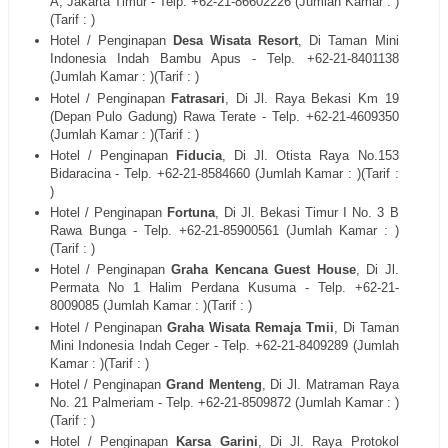
A, Jakarta Timur
- Telp. +62-21-
86602226
(Jumlah Kamar : )
(Tarif : )
Hotel / Penginapan
Desa Wisata Resort
, Di
Taman Mini
Indonesia Indah Bambu Apus
- Telp. +62-21-
8401138
(Jumlah Kamar : )(Tarif : )
Hotel / Penginapan
Fatrasari
, Di
Jl. Raya Bekasi Km 19
(Depan Pulo Gadung) Rawa Terate
- Telp. +62-21-
4609350
(Jumlah Kamar : )(Tarif : )
Hotel / Penginapan
Fiducia
, Di
Jl. Otista Raya No.153
Bidaracina
- Telp. +62-21-
8584660
(Jumlah Kamar : )(Tarif :
)
Hotel / Penginapan
Fortuna
, Di
Jl. Bekasi Timur I No. 3 B
Rawa Bunga
- Telp. +62-21-
85900561
(Jumlah Kamar : )
(Tarif : )
Hotel / Penginapan
Graha Kencana Guest House
, Di
Jl.
Permata No 1 Halim Perdana Kusuma
- Telp. +62-21-
8009085
(Jumlah Kamar : )(Tarif : )
Hotel / Penginapan
Graha Wisata Remaja Tmii
, Di
Taman
Mini Indonesia Indah Ceger
- Telp. +62-21-
8409289
(Jumlah
Kamar : )(Tarif : )
Hotel / Penginapan
Grand Menteng
, Di
Jl. Matraman Raya
No. 21 Palmeriam
- Telp. +62-21-
8509872
(Jumlah Kamar : )
(Tarif : )
Hotel / Penginapan
Karsa Garini
, Di
Jl. Raya Protokol