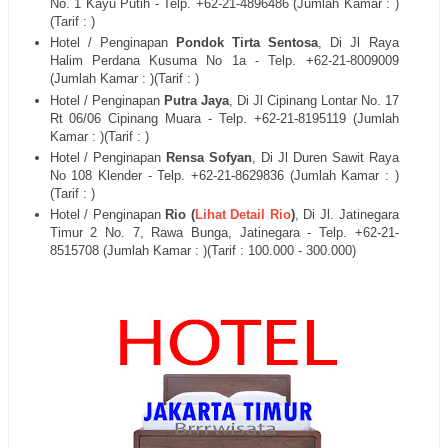
No. 1 Kayu Putih
- Telp. +62-21-
4896486
(Jumlah Kamar : )
(Tarif : )
Hotel / Penginapan
Pondok Tirta Sentosa
, Di
Jl Raya
Halim Perdana Kusuma No 1a
- Telp. +62-21-
8009009
(Jumlah Kamar : )(Tarif : )
Hotel / Penginapan
Putra Jaya
, Di
Jl Cipinang Lontar No. 17
Rt 06/06 Cipinang Muara
- Telp. +62-21-
8195119
(Jumlah
Kamar : )(Tarif : )
Hotel / Penginapan
Rensa Sofyan
, Di
Jl Duren Sawit Raya
No 108 Klender
- Telp. +62-21-
8629836
(Jumlah Kamar : )
(Tarif : )
Hotel / Penginapan
Rio (
Lihat Detail Rio
)
, Di
Jl. Jatinegara
Timur 2 No. 7, Rawa Bunga, Jatinegara
- Telp. +62-21-
8515708
(Jumlah Kamar : )(Tarif : 100.000 - 300.000)