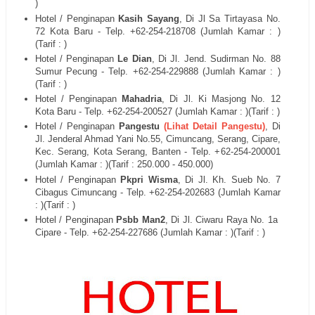
)
Hotel / Penginapan
Kasih Sayang
, Di
Jl Sa Tirtayasa No.
72 Kota Baru
- Telp. +62-254-
218708
(Jumlah Kamar : )
(Tarif : )
Hotel / Penginapan
Le Dian
, Di
Jl. Jend. Sudirman No. 88
Sumur Pecung
- Telp. +62-254-
229888
(Jumlah Kamar : )
(Tarif : )
Hotel / Penginapan
Mahadria
, Di
Jl. Ki Masjong No. 12
Kota Baru
- Telp. +62-254-
200527
(Jumlah Kamar : )(Tarif : )
Hotel / Penginapan
Pangestu
(Lihat Detail Pangestu)
, Di
Jl.
Jenderal Ahmad Yani No.55, Cimuncang, Serang, Cipare,
Kec. Serang, Kota Serang, Banten - Telp. +62-254-
200001
(Jumlah Kamar : )(Tarif : 250.000 - 450.000)
Hotel / Penginapan
Pkpri Wisma
, Di
Jl. Kh. Sueb No. 7
Cibagus Cimuncang
- Telp. +62-254-
202683
(Jumlah Kamar
: )(Tarif : )
Hotel / Penginapan
Psbb Man2
, Di
Jl. Ciwaru Raya No. 1a
Cipare
- Telp. +62-254-
227686
(Jumlah Kamar : )(Tarif : )