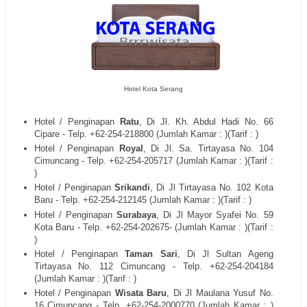
Hotel Kota Serang
Hotel / Penginapan
Ratu
, Di
Jl. Kh. Abdul Hadi No. 66
Cipare
- Telp. +62-254-
218800
(Jumlah Kamar : )(Tarif : )
Hotel / Penginapan
Royal
, Di
Jl. Sa. Tirtayasa No. 104
Cimuncang
- Telp. +62-254-
205717
(Jumlah Kamar : )(Tarif :
)
Hotel / Penginapan
Srikandi
, Di
Jl Tirtayasa No. 102 Kota
Baru
- Telp. +62-254-
212145
(Jumlah Kamar : )(Tarif : )
Hotel / Penginapan
Surabaya
, Di
Jl Mayor Syafei No. 59
Kota Baru
- Telp. +62
-254-202675
- (Jumlah Kamar : )(Tarif :
)
Hotel / Penginapan
Taman Sari
, Di
Jl Sultan Ageng
Tirtayasa No. 112 Cimuncang
- Telp. +62-254-
204184
(Jumlah Kamar : )(Tarif : )
Hotel / Penginapan
Wisata Baru
, Di
Jl Maulana Yusuf No.
16 Cimuncang
- Telp. +62-254-
2000770
(Jumlah Kamar : )