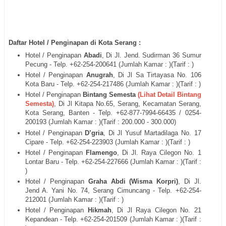
Daftar Hotel / Penginapan di Kota Serang :
Hotel / Penginapan
Abadi
, Di
Jl. Jend. Sudirman 36 Sumur
Pecung
- Telp. +62-254-
200641
(Jumlah Kamar : )(Tarif : )
Hotel / Penginapan
Anugrah
, Di
Jl Sa Tirtayasa No. 106
Kota Baru
- Telp. +62-254-
217486
(Jumlah Kamar : )(Tarif : )
Hotel / Penginapan
Bintang Semesta
(Lihat Detail Bintang
Semesta)
, Di
Jl
Kitapa No.65, Serang, Kecamatan Serang,
Kota Serang, Banten - Telp. +62-877-7994-66435 / 0254-
200193
(Jumlah Kamar : )(Tarif : 200.000 - 300.000)
Hotel / Penginapan
D’gria
, Di
Jl Yusuf Martadilaga No. 17
Cipare
- Telp. +62-254-
223903
(Jumlah Kamar : )(Tarif : )
Hotel / Penginapan
Flamengo
, Di
Jl. Raya Cilegon No. 1
Lontar Baru
- Telp. +62-254-
227666
(Jumlah Kamar : )(Tarif :
)
Hotel / Penginapan
Graha Abdi (Wisma Korpri)
, Di
Jl.
Jend A. Yani No. 74, Serang Cimuncang
- Telp. +62-254-
212001
(Jumlah Kamar : )(Tarif : )
Hotel / Penginapan
Hikmah
, Di
Jl Raya Cilegon No. 21
Kepandean
- Telp. +62-254-
201509
(Jumlah Kamar : )(Tarif :