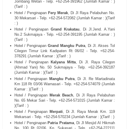
Jombang Wetan
- Telp. +62-254-
391962
(Jumlah Kamar : )
(Tarif : )
Hotel / Penginapan
Fery Merak
, Di
Jl Raya Pelabuhan No.
30 Mekarsari
- Telp. +62-254-
572082
(Jumlah Kamar : )(Tarif
: )
Hotel / Penginapan
Grand Krakatau
, Di
Jl.Jend. A.Yani
No.2 Sukmajaya
- Telp. +62-254-
391195
(Jumlah Kamar : )
(Tarif : )
Hotel / Penginapan
Grand Mangku Putra
, Di
Jl. Akses Tol
Cilegon Timur Link Kadipaten Rt 06/02
- Telp. +62-254-
378291
(Jumlah Kamar : )(Tarif : )
Hotel / Penginapan
Kalyana Mitta
, Di
Jl. Raya Cilegon
(Ahmad Yani) No. 50 Sukmajaya
- Telp. +62-254-
392187
(Jumlah Kamar : )(Tarif : )
Hotel / Penginapan
Mangku Putra
, Di
Jl. Re Martadinata
Km 118 Rt 03/06 Warnasari
- Telp. +62-254-
574079
(Jumlah
Kamar : )(Tarif : )
Hotel / Penginapan
Merak Beach
, Di
Jl Raya Pelabuhan
No. 65 Mekar Sari
- Telp. +62-254-
571015
(Jumlah Kamar :
)(Tarif : )
Hotel / Penginapan
Merpati
, Di
Jl. Raya Merak Km. 119
Mekarsari
- Telp. +62-254-
570234
(Jumlah Kamar : )(Tarif : )
Hotel / Penginapan
Patria Pratama
, Di
Jl Mesjid Al Hikmah
No. 100 Rt 02/06, Kp. Sukasari
- Telp. +62-254-
222111