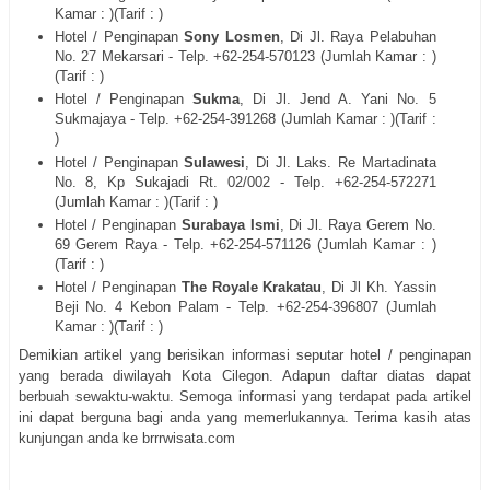
Kamar : )(Tarif : )
Hotel / Penginapan
Sony Losmen
, Di
Jl. Raya Pelabuhan
No. 27 Mekarsari
- Telp. +62-254-
570123
(Jumlah Kamar : )
(Tarif : )
Hotel / Penginapan
Sukma
, Di
Jl. Jend A. Yani No. 5
Sukmajaya
- Telp. +62-254-
391268
(Jumlah Kamar : )(Tarif :
)
Hotel / Penginapan
Sulawesi
, Di
Jl. Laks. Re Martadinata
No. 8, Kp Sukajadi Rt. 02/002
- Telp. +62-254-
572271
(Jumlah Kamar : )(Tarif : )
Hotel / Penginapan
Surabaya Ismi
, Di
Jl. Raya Gerem No.
69 Gerem Raya
- Telp. +62-254-
571126
(Jumlah Kamar : )
(Tarif : )
Hotel / Penginapan
The Royale Krakatau
, Di
Jl Kh. Yassin
Beji No. 4 Kebon Palam
- Telp. +62-254-
396807
(Jumlah
Kamar : )(Tarif : )
Demikian artikel yang berisikan informasi seputar hotel / penginapan
yang berada diwilayah Kota Cilegon. Adapun daftar diatas dapat
berbuah sewaktu-waktu. Semoga informasi yang terdapat pada artikel
ini dapat berguna bagi anda yang memerlukannya. Terima kasih atas
kunjungan anda ke brrrwisata.com