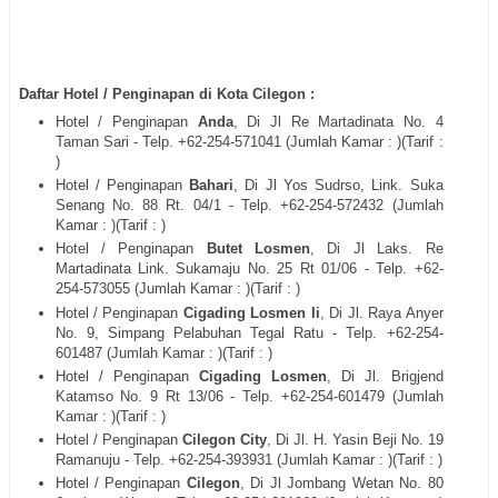
Daftar Hotel / Penginapan di Kota Cilegon :
Hotel / Penginapan
Anda
, Di
Jl Re Martadinata No. 4
Taman Sari
- Telp. +62-254-
571041
(Jumlah Kamar : )(Tarif :
)
Hotel / Penginapan
Bahari
, Di
Jl Yos Sudrso, Link. Suka
Senang No. 88 Rt. 04/1
- Telp. +62-254-
572432
(Jumlah
Kamar : )(Tarif : )
Hotel / Penginapan
Butet Losmen
, Di
Jl Laks. Re
Martadinata Link. Sukamaju No. 25 Rt 01/06
- Telp. +62-
254-
573055
(Jumlah Kamar : )(Tarif : )
Hotel / Penginapan
Cigading Losmen Ii
, Di
Jl. Raya Anyer
No. 9, Simpang Pelabuhan Tegal Ratu
- Telp. +62-254-
601487
(Jumlah Kamar : )(Tarif : )
Hotel / Penginapan
Cigading Losmen
, Di
Jl. Brigjend
Katamso No. 9 Rt 13/06
- Telp. +62-254-
601479
(Jumlah
Kamar : )(Tarif : )
Hotel / Penginapan
Cilegon City
, Di
Jl. H. Yasin Beji No. 19
Ramanuju
- Telp. +62-254-
393931
(Jumlah Kamar : )(Tarif : )
Hotel / Penginapan
Cilegon
, Di
Jl Jombang Wetan No. 80