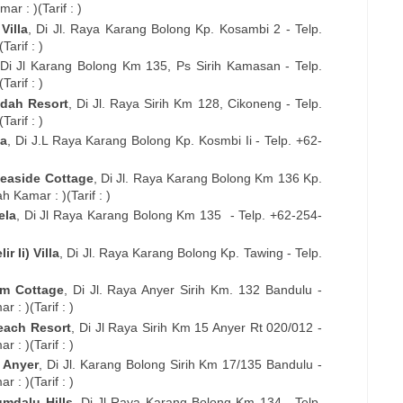
r : )(Tarif : )
illa
, Di
Jl. Raya Karang Bolong Kp. Kosambi 2
- Telp.
arif : )
 Di
Jl Karang Bolong Km 135, Ps Sirih Kamasan
- Telp.
arif : )
dah Resort
, Di
Jl. Raya Sirih Km 128, Cikoneng
- Telp.
arif : )
la
, Di
J.L Raya Karang Bolong Kp. Kosmbi Ii
- Telp. +62-
Seaside Cottage
, Di
Jl. Raya Karang Bolong Km 136 Kp.
 Kamar : )(Tarif : )
ela
, Di
Jl Raya Karang Bolong Km 135
- Telp. +62-254-
r Ii) Villa
, Di
Jl. Raya Karang Bolong Kp. Tawing
- Telp.
m Cottage
, Di
Jl. Raya Anyer Sirih Km. 132 Bandulu
-
 : )(Tarif : )
each Resort
, Di
Jl Raya Sirih Km 15 Anyer Rt 020/012
-
 : )(Tarif : )
 Anyer
, Di
Jl. Karang Bolong Sirih Km 17/135 Bandulu
-
 : )(Tarif : )
umdalu Hills
, Di
Jl Raya Karang Bolong Km 134
- Telp.