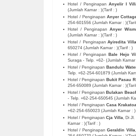
Hotel / Penginapan
Anyelir I Vill
(Jumlah Kamar : )(Tarif : )
Hotel / Penginapan
Anyer Cottag
254-
601556
(Jumlah Kamar : )(Tarif
Hotel / Penginapan
Anyer Wism
(Jumlah Kamar : )(Tarif : )
Hotel / Penginapan
Ayiredita Vill
650274
(Jumlah Kamar : )(Tarif : )
Hotel / Penginapan
Bale Hejo Vil
Suraga
- Telp. +62- (Jumlah Kamar : 
Hotel / Penginapan
Bandulu Water
Telp. +62-254-
601879
(Jumlah Kamar
Hotel / Penginapan
Bukit Pasau R
254-
650089
(Jumlah Kamar : )(Tarif
Hotel / Penginapan
Bulakan Beac
- Telp. +62-254-
650545
(Jumlah Kama
Hotel / Penginapan
Casa Krakato
+62-254-
650023
(Jumlah Kamar : )(T
Hotel / Penginapan
Cja Villa
, Di
Jl
Kamar : )(Tarif : )
Hotel / Penginapan
Geraldin Villa
254-
650770
(Jumlah Kamar : )(Tarif