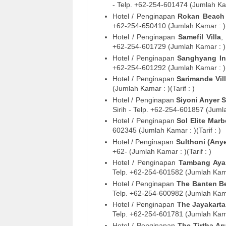
- Telp. +62-254-
601474
(Jumlah Kama
Hotel / Penginapan
Rokan Beach V
+62-254-
650410
(Jumlah Kamar : )(T
Hotel / Penginapan
Samefil Villa
,
+62-254-
601729
(Jumlah Kamar : )(T
Hotel / Penginapan
Sanghyang In
+62-254-
601292
(Jumlah Kamar : )(T
Hotel / Penginapan
Sarimande Vil
(Jumlah Kamar : )(Tarif : )
Hotel / Penginapan
Siyoni Anyer 
Sirih
- Telp. +62-254-
601857
(Jumlah
Hotel / Penginapan
Sol Elite Marb
602345
(Jumlah Kamar : )(Tarif : )
Hotel / Penginapan
Sulthoni (Anyeli
+62- (Jumlah Kamar : )(Tarif : )
Hotel / Penginapan
Tambang Aya
Telp. +62-254-
601582
(Jumlah Kamar
Hotel / Penginapan
The Banten B
Telp. +62-254-
600982
(Jumlah Kamar
Hotel / Penginapan
The Jayakarta
Telp. +62-254-
601781
(Jumlah Kamar
Hotel / Penginapan
The Tirtha Ar