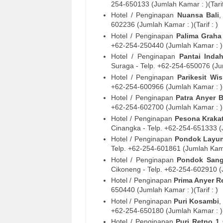
254-
650133
(Jumlah Kamar : )(Tarif
Hotel / Penginapan
Nuansa Bali
,
602236
(Jumlah Kamar : )(Tarif : )
Hotel / Penginapan
Palima Graha
+62-254-
250440
(Jumlah Kamar : )(T
Hotel / Penginapan
Pantai Indah
Suraga
- Telp. +62-254-
650076
(Jum
Hotel / Penginapan
Parikesit Wi
+62-254-
600966
(Jumlah Kamar : )(T
Hotel / Penginapan
Patra Anyer B
+62-254-
602700
(Jumlah Kamar : )(T
Hotel / Penginapan
Pesona Kraka
Cinangka
- Telp. +62-254-
651333
(
Hotel / Penginapan
Pondok Layun
Telp. +62-254-
601861
(Jumlah Kamar
Hotel / Penginapan
Pondok Sang
Cikoneng
- Telp. +62-254-
602910
(
Hotel / Penginapan
Prima Anyer R
650440
(Jumlah Kamar : )(Tarif : )
Hotel / Penginapan
Puri Kosambi
,
+62-254-
650180
(Jumlah Kamar : )(T
Hotel / Penginapan
Puri Retno 1 