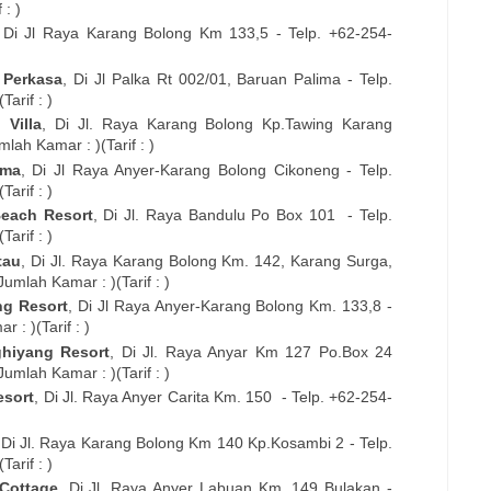
 : )
 Di
Jl Raya Karang Bolong Km 133,5
- Telp. +62-254-
 Perkasa
, Di
Jl Palka Rt 002/01, Baruan Palima
- Telp.
arif : )
 Villa
, Di
Jl. Raya Karang Bolong Kp.Tawing Karang
lah Kamar : )(Tarif : )
sma
, Di
Jl Raya Anyer-Karang Bolong Cikoneng
- Telp.
arif : )
each Resort
, Di
Jl. Raya Bandulu Po Box 101
- Telp.
arif : )
tau
, Di
Jl. Raya Karang Bolong Km. 142, Karang Surga,
Jumlah Kamar : )(Tarif : )
g Resort
, Di
Jl Raya Anyer-Karang Bolong Km. 133,8
-
 : )(Tarif : )
hiyang Resort
, Di
Jl. Raya Anyar Km 127 Po.Box 24
Jumlah Kamar : )(Tarif : )
esort
, Di
Jl. Raya Anyer Carita Km. 150
- Telp. +62-254-
 Di
Jl. Raya Karang Bolong Km 140 Kp.Kosambi 2
- Telp.
arif : )
Cottage
, Di
Jl. Raya Anyer Labuan Km. 149 Bulakan
-