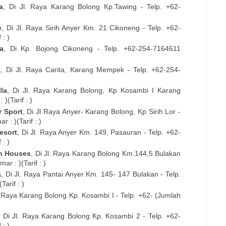
a
, Di
Jl. Raya Karang Bolong Kp.Tawing
- Telp. +62-
e
, Di
Jl. Raya Sirih Anyer Km. 21 Cikoneng
- Telp. +62-
 : )
a
, Di
Kp. Bojong Cikoneng
- Telp. +62-254-
7164611
a
, Di
Jl. Raya Carita, Karang Mempek
- Telp. +62-254-
la
, Di
Jl. Raya Karang Bolong, Kp Kosambi I Karang
)(Tarif : )
 Sport
, Di
Jl Raya Anyer- Karang Bolong, Kp Sirih Lor
-
 : )(Tarif : )
esort
, Di
Jl. Raya Anyer Km. 149, Pasauran
- Telp. +62-
 : )
h Houses
, Di
Jl. Raya Karang Bolong Km.144,5 Bulakan
r : )(Tarif : )
a
, Di
Jl. Raya Pantai Anyer Km. 145- 147 Bulakan
- Telp.
arif : )
. Raya Karang Bolong Kp. Kosambi I
- Telp. +62- (Jumlah
, Di
Jl. Raya Karang Bolong Kp. Kosambi 2
- Telp. +62-
 : )