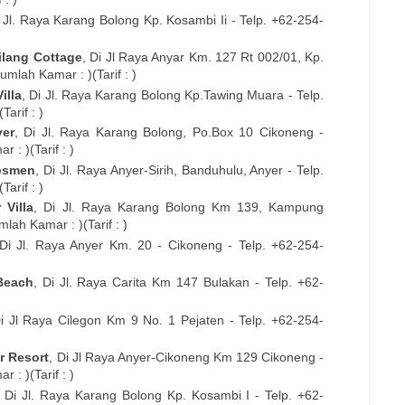
i
Jl. Raya Karang Bolong Kp. Kosambi Ii
- Telp. +62-254-
lang Cottage
, Di
Jl Raya Anyar Km. 127 Rt 002/01, Kp.
umlah Kamar : )(Tarif : )
illa
, Di
Jl. Raya Karang Bolong Kp.Tawing Muara
- Telp.
arif : )
er
, Di
Jl. Raya Karang Bolong, Po.Box 10 Cikoneng
-
 : )(Tarif : )
osmen
, Di
Jl. Raya Anyer-Sirih, Banduhulu, Anyer
- Telp.
arif : )
Villa
, Di
Jl. Raya Karang Bolong Km 139, Kampung
lah Kamar : )(Tarif : )
 Di
Jl. Raya Anyer Km. 20 - Cikoneng
- Telp. +62-254-
Beach
, Di
Jl. Raya Carita Km 147 Bulakan
- Telp. +62-
Di
Jl Raya Cilegon Km 9 No. 1 Pejaten
- Telp. +62-254-
r Resort
, Di
Jl Raya Anyer-Cikoneng Km 129 Cikoneng
-
 : )(Tarif : )
, Di
Jl. Raya Karang Bolong Kp. Kosambi I
- Telp. +62-