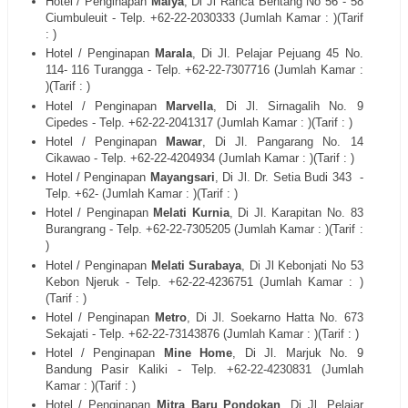
Hotel / Penginapan
Malya
, Di
Jl Ranca Bentang No 56 - 58
Ciumbuleuit
- Telp. +62-22-
2030333
(Jumlah Kamar : )(Tarif
: )
Hotel / Penginapan
Marala
, Di
Jl. Pelajar Pejuang 45 No.
114- 116 Turangga
- Telp. +62-22-
7307716
(Jumlah Kamar :
)(Tarif : )
Hotel / Penginapan
Marvella
, Di
Jl. Sirnagalih No. 9
Cipedes
- Telp. +62-22-
2041317
(Jumlah Kamar : )(Tarif : )
Hotel / Penginapan
Mawar
, Di
Jl. Pangarang No. 14
Cikawao
- Telp. +62-22-
4204934
(Jumlah Kamar : )(Tarif : )
Hotel / Penginapan
Mayangsari
, Di
Jl. Dr. Setia Budi 343
-
Telp. +62- (Jumlah Kamar : )(Tarif : )
Hotel / Penginapan
Melati Kurnia
, Di
Jl. Karapitan No. 83
Burangrang
- Telp. +62-22-
7305205
(Jumlah Kamar : )(Tarif :
)
Hotel / Penginapan
Melati Surabaya
, Di
Jl Kebonjati No 53
Kebon Njeruk
- Telp. +62-22-
4236751
(Jumlah Kamar : )
(Tarif : )
Hotel / Penginapan
Metro
, Di
Jl. Soekarno Hatta No. 673
Sekajati
- Telp. +62-22-
73143876
(Jumlah Kamar : )(Tarif : )
Hotel / Penginapan
Mine Home
, Di
Jl. Marjuk No. 9
Bandung Pasir Kaliki
- Telp. +62-22-
4230831
(Jumlah
Kamar : )(Tarif : )
Hotel / Penginapan
Mitra Baru Pondokan
, Di
Jl. Pelajar