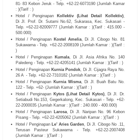
81- 83 Kebon Jeruk
- Telp. +62-22-
6073190
(Jumlah Kamar
: )(Tarif : )
Hotel / Penginapan
Kollektiv (Lihat Detail Kollektiv)
,
Di
Jl.
Prof. Dr. Sutami No.62, Sukarasa, Kec. Sukasari -
Telp. +62-22-
82009777 (Jumlah Kamar : )(Tarif : 415.000 -
500.000)
Hotel / Penginapan
Kostel Amelia
, Di
Jl. Cibogo No. 81
Sukawarna
- Telp. +62-22-
2008109
(Jumlah Kamar : )(Tarif :
)
Hotel / Penginapan
Kumala
, Di
Jl. Asia Afrika No. 140
Paledeng
- Telp. +62-22-
4205141
(Jumlah Kamar : )(Tarif : )
Hotel / Penginapan
Kurnia Pondok
, Di
Jl. Cijagra Raya No.
26 A
- Telp. +62-22-
7310182
(Jumlah Kamar : )(Tarif : )
Hotel / Penginapan
Kurnia Wisma
, Di
Jl. Buah Batu No.
122
- Telp. +62- (Jumlah Kamar : )(Tarif : )
Hotel / Penginapan
Kytos (Lihat Detail Kytos)
, Di
Jl.
Dr.
Setiabudi No.153, Gegerkalong, Kec. Sukasari - Telp. +62-
22-2000035 (Jumlah Kamar : )(Tarif : 240.000 - 400.000)
Hotel / Penginapan
Larosa
, Di
Jl. Naripan No. 96 Kebon
Pisang
- Telp. +62-22-
4205062
(Jumlah Kamar : )(Tarif : )
Hotel / Penginapan
Le’ Aries Garden
, Di
Jl. Cibogo No .11,
Terusan Pasteur Sukawarna
- Telp. +62-22-
2007408
(Jumlah Kamar : )(Tarif : )