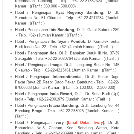
Kecamatan Coblong - Telp. +62-22-
87832323 (Jumlah
Kamar : )(Tarif : 350.000 - 500.000)
Hotel / Penginapan
Hyat Regency Bandung
, Di
Jl.
Sumatera No. 51 Citarum
- Telp. +62-22-
4211234
(Jumlah
Kamar : )(Tarif : )
Hotel / Penginapan
Ibis Bandung
, Di
Jl. Gatot Subroto 289
- Telp. +62- (Jumlah Kamar : )(Tarif : )
Hotel / Penginapan
Ibu Syam Pondok
, Di
Komplek Setia
Budi Indah No. 22
- Telp. +62- (Jumlah Kamar : )(Tarif : )
Hotel / Penginapan
Ilos
, Di
Jl. Babakan Jeruk Iii No. 37-39
Sukagalih
- Telp. +62-22-
2020764
(Jumlah Kamar : )(Tarif : )
Hotel / Penginapan
Image
, Di
Jl. Lengkong Besar No. 145
Cikawao
- Telp. +62-22-
4213461
(Jumlah Kamar : )(Tarif : )
Hotel / Penginapan
Intercontinental
, Di Jl. Resor Dago
Pakar Raya 2B Resor Dago Pakar, Bandung - Telp. +62-22-
87806688 (Jumlah Kamar : )(Tarif : 2.100.000 - 2.300.000)
Hotel / Penginapan
Isola Resort
, Di
Jl. Dr. Setia Budi (Upi)
Isola
- Telp. +62-22-
2001979
(Jumlah Kamar : )(Tarif : )
Hotel / Penginapan
Istana Bandung
, Di
Jl. Lembong No. 44
Bandung Braga
- Telp. +62-22-
233025
(Jumlah Kamar : )
(Tarif : )
Hotel / Penginapan
Ivory (
Lihat Detail Ivory
)
, Di Jl.
Bahureksa No.3, Citarum, Kec. Bandung Wetan, Kota
Bandung - Telp. +62-22-4203999 (Jumlah Kamar : )(Tarif :