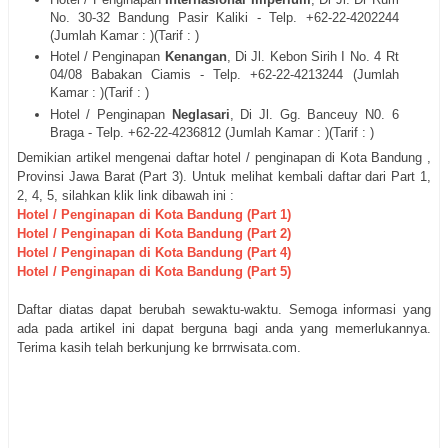
No. 30-32 Bandung Pasir Kaliki
- Telp. +62-22-
4202244
(Jumlah Kamar : )(Tarif : )
Hotel / Penginapan
Kenangan
, Di
Jl. Kebon Sirih I No. 4 Rt
04/08 Babakan Ciamis
- Telp. +62-22-
4213244
(Jumlah
Kamar : )(Tarif : )
Hotel / Penginapan
Neglasari
, Di
Jl. Gg. Banceuy N0. 6
Braga
- Telp. +62-22-
4236812
(Jumlah Kamar : )(Tarif : )
Demikian artikel mengenai daftar hotel / penginapan di
Kota Bandung
,
Provinsi Jawa Barat (Part 3). Untuk melihat kembali daftar dari Part 1,
2, 4, 5, silahkan klik link dibawah ini :
Hotel / Penginapan di
Kota
Bandung
(Part 1)
Hotel / Penginapan di
Kota
Bandung
(Part 2)
Hotel / Penginapan di
Kota
Bandung
(Part 4)
Hotel / Penginapan di
Kota
Bandung
(Part 5)
Daftar diatas dapat berubah sewaktu-waktu. Semoga informasi yang
ada pada artikel ini dapat berguna bagi anda yang memerlukannya.
Terima kasih telah berkunjung ke brrrwisata.com.