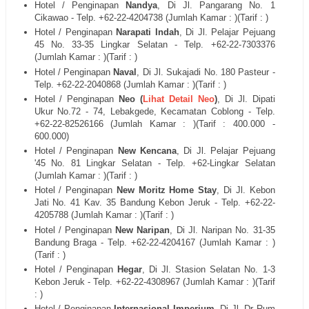
Hotel / Penginapan
Nandya
, Di
Jl. Pangarang No. 1
Cikawao
- Telp. +62-22-
4204738
(Jumlah Kamar : )(Tarif : )
Hotel / Penginapan
Narapati Indah
, Di
Jl. Pelajar Pejuang
45 No. 33-35 Lingkar Selatan
- Telp. +62-22-
7303376
(Jumlah Kamar : )(Tarif : )
Hotel / Penginapan
Naval
, Di
Jl. Sukajadi No. 180 Pasteur
-
Telp. +62-22-
2040868
(Jumlah Kamar : )(Tarif : )
Hotel / Penginapan
Neo (
Lihat Detail Neo
)
, Di
Jl.
Dipati
Ukur No.72 - 74, Lebakgede, Kecamatan Coblong - Telp.
+62-22-
82526166 (Jumlah Kamar : )(Tarif : 400.000 -
600.000)
Hotel / Penginapan
New Kencana
, Di
Jl. Pelajar Pejuang
'45 No. 81 Lingkar Selatan
- Telp. +62-
Lingkar Selatan
(Jumlah Kamar : )(Tarif : )
Hotel / Penginapan
New Moritz Home Stay
, Di
Jl. Kebon
Jati No. 41 Kav. 35 Bandung Kebon Jeruk
- Telp. +62-22-
4205788
(Jumlah Kamar : )(Tarif : )
Hotel / Penginapan
New Naripan
, Di
Jl. Naripan No. 31-35
Bandung Braga
- Telp. +62-22-
4204167
(Jumlah Kamar : )
(Tarif : )
Hotel / Penginapan
Hegar
, Di
Jl. Stasion Selatan No. 1-3
Kebon Jeruk
- Telp. +62-22-
4308967
(Jumlah Kamar : )(Tarif
: )
Hotel / Penginapan
Internasional Imperium
, Di
Jl. Dr Rum