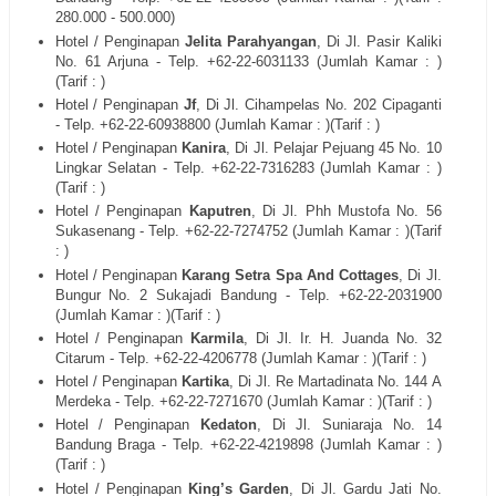
280.000 - 500.000)
Hotel / Penginapan
Jelita Parahyangan
, Di
Jl. Pasir Kaliki
No. 61 Arjuna
- Telp. +62-22-
6031133
(Jumlah Kamar : )
(Tarif : )
Hotel / Penginapan
Jf
, Di
Jl. Cihampelas No. 202 Cipaganti
- Telp. +62-22-
60938800
(Jumlah Kamar : )(Tarif : )
Hotel / Penginapan
Kanira
, Di
Jl. Pelajar Pejuang 45 No. 10
Lingkar Selatan
- Telp. +62-22-
7316283
(Jumlah Kamar : )
(Tarif : )
Hotel / Penginapan
Kaputren
, Di
Jl. Phh Mustofa No. 56
Sukasenang
- Telp. +62-22-
7274752
(Jumlah Kamar : )(Tarif
: )
Hotel / Penginapan
Karang Setra Spa And Cottages
, Di
Jl.
Bungur No. 2 Sukajadi Bandung
- Telp. +62-22-
2031900
(Jumlah Kamar : )(Tarif : )
Hotel / Penginapan
Karmila
, Di
Jl. Ir. H. Juanda No. 32
Citarum
- Telp. +62-22-
4206778
(Jumlah Kamar : )(Tarif : )
Hotel / Penginapan
Kartika
, Di
Jl. Re Martadinata No. 144 A
Merdeka
- Telp. +62-
22-7271670
(Jumlah Kamar : )(Tarif : )
Hotel / Penginapan
Kedaton
, Di
Jl. Suniaraja No. 14
Bandung Braga
- Telp. +62-22-
4219898
(Jumlah Kamar : )
(Tarif : )
Hotel / Penginapan
King’s Garden
, Di
Jl. Gardu Jati No.