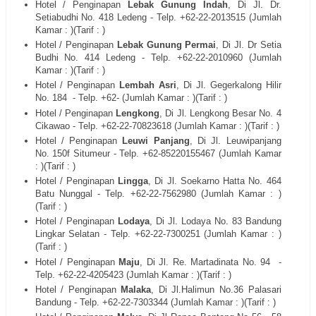
Hotel / Penginapan
Lebak Gunung Indah
, Di
Jl. Dr.
Setiabudhi No. 418 Ledeng
- Telp. +62-22-
2013515
(Jumlah
Kamar : )(Tarif : )
Hotel / Penginapan
Lebak Gunung Permai
, Di
Jl. Dr Setia
Budhi No. 414 Ledeng
- Telp. +62-22-
2010960
(Jumlah
Kamar : )(Tarif : )
Hotel / Penginapan
Lembah Asri
, Di
Jl. Gegerkalong Hilir
No. 184
- Telp. +62- (Jumlah Kamar : )(Tarif : )
Hotel / Penginapan
Lengkong
, Di
Jl. Lengkong Besar No. 4
Cikawao
- Telp. +62-22-
70823618
(Jumlah Kamar : )(Tarif : )
Hotel / Penginapan
Leuwi Panjang
, Di
Jl. Leuwipanjang
No. 150f Situmeur
- Telp. +62-8
5220155467
(Jumlah Kamar
: )(Tarif : )
Hotel / Penginapan
Lingga
, Di
Jl. Soekarno Hatta No. 464
Batu Nunggal
- Telp. +62-22-
7562980
(Jumlah Kamar : )
(Tarif : )
Hotel / Penginapan
Lodaya
, Di
Jl. Lodaya No. 83 Bandung
Lingkar Selatan
- Telp. +62-22-
7300251
(Jumlah Kamar : )
(Tarif : )
Hotel / Penginapan
Maju
, Di
Jl. Re. Martadinata No. 94
-
Telp. +62-22-
4205423
(Jumlah Kamar : )(Tarif : )
Hotel / Penginapan
Malaka
, Di
Jl.Halimun No.36 Palasari
Bandung
- Telp. +62-22-
7303344
(Jumlah Kamar : )(Tarif : )