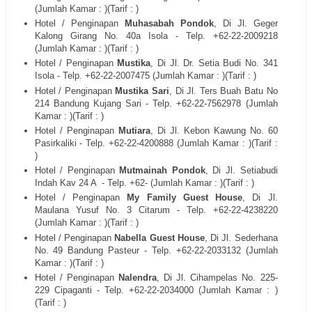
(Jumlah Kamar : )(Tarif : )
Hotel / Penginapan
Muhasabah Pondok
, Di
Jl. Geger
Kalong Girang No. 40a Isola
- Telp. +62-22-
2009218
(Jumlah Kamar : )(Tarif : )
Hotel / Penginapan
Mustika
, Di
Jl. Dr. Setia Budi No. 341
Isola
- Telp. +62-22-
2007475
(Jumlah Kamar : )(Tarif : )
Hotel / Penginapan
Mustika Sari
, Di
Jl. Ters Buah Batu No
214 Bandung Kujang Sari
- Telp. +62-22-
7562978
(Jumlah
Kamar : )(Tarif : )
Hotel / Penginapan
Mutiara
, Di
Jl. Kebon Kawung No. 60
Pasirkaliki
- Telp. +62-22-
4200888
(Jumlah Kamar : )(Tarif :
)
Hotel / Penginapan
Mutmainah Pondok
, Di
Jl. Setiabudi
Indah Kav 24 A
- Telp. +62- (Jumlah Kamar : )(Tarif : )
Hotel / Penginapan
My Family Guest House
, Di
Jl.
Maulana Yusuf No. 3 Citarum
- Telp. +62-22-
4238220
(Jumlah Kamar : )(Tarif : )
Hotel / Penginapan
Nabella Guest House
, Di
Jl. Sederhana
No. 49 Bandung Pasteur
- Telp. +62-22-
2033132
(Jumlah
Kamar : )(Tarif : )
Hotel / Penginapan
Nalendra
, Di
Jl. Cihampelas No. 225-
229 Cipaganti
- Telp. +62-22-
2034000
(Jumlah Kamar : )
(Tarif : )