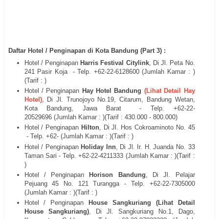
Daftar Hotel / Penginapan di Kota Bandung (Part 3) :
Hotel / Penginapan
Harris Festival Citylink
, Di
Jl. Peta No.
241 Pasir Koja
- Telp. +62-22-
6128600
(Jumlah Kamar : )
(Tarif : )
Hotel / Penginapan
Hay Hotel Bandung
(Lihat Detail Hay
Hotel)
, Di
Jl. Trunojoyo No.19, Citarum, Bandung Wetan,
Kota Bandung, Jawa Barat
- Telp. +62-22-
20529696
(Jumlah Kamar : )(Tarif : 430.000 - 800.000)
Hotel / Penginapan
Hilton
, Di
Jl. Hos Cokroaminoto No. 45
- Telp. +62- (Jumlah Kamar : )(Tarif : )
Hotel / Penginapan
Holiday Inn
, Di
Jl. Ir. H. Juanda No. 33
Taman Sari
- Telp. +62-22-
4211333
(Jumlah Kamar : )(Tarif :
)
Hotel / Penginapan
Horison Bandung
, Di
Jl. Pelajar
Pejuang 45 No. 121 Turangga
- Telp. +62-22-
7305000
(Jumlah Kamar : )(Tarif : )
Hotel / Penginapan
House Sangkuriang (Lihat Detail
House Sangkuriang)
, Di
Jl.
Sangkuriang No.1, Dago,