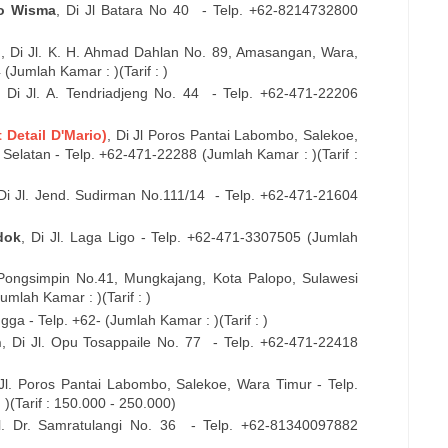
o Wisma
, Di
Jl Batara No 40
- Telp. +62-
8214732800
o
, Di
Jl. K. H. Ahmad Dahlan No. 89, Amasangan, Wara,
4
(Jumlah Kamar : )(Tarif : )
, Di
Jl. A. Tendriadjeng No. 44
- Telp. +62-
471-22206
t Detail D'Mario)
, Di
Jl
Poros Pantai Labombo, Salekoe,
Selatan - Telp. +62-
471-22288
(Jumlah Kamar : )(Tarif :
 Di
Jl. Jend. Sudirman No.111/14
- Telp. +62-
471-21604
dok
, Di
Jl. Laga Ligo
- Telp. +62-
471-3307505
(Jumlah
 Pongsimpin No.41, Mungkajang, Kota Palopo, Sulawesi
umlah Kamar : )(Tarif : )
ngga
- Telp. +62- (Jumlah Kamar : )(Tarif : )
h
, Di
Jl. Opu Tosappaile No. 77
- Telp. +62-
471-22418
Jl. Poros Pantai Labombo, Salekoe, Wara Timur
- Telp.
)(Tarif : 150.000 - 250.000)
l. Dr. Samratulangi No. 36
- Telp. +62-
81340097882