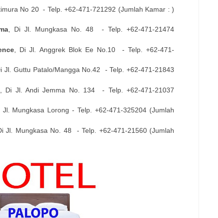
ttimura No 20
- Telp. +62-
471-721292
(Jumlah Kamar : )
ma
, Di
Jl. Mungkasa No. 48
- Telp. +62-
471-21474
ence
, Di
Jl. Anggrek Blok Ee No.10
- Telp. +62-
471-
Di
Jl. Guttu Patalo/Mangga No.42
- Telp. +62-
471-21843
, Di
Jl. Andi Jemma No. 134
- Telp. +62-
471-21037
i
Jl. Mungkasa Lorong
- Telp. +62-
471-325204
(Jumlah
Di
Jl. Mungkasa No. 48
- Telp. +62-
471-21560
(Jumlah