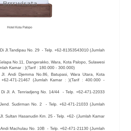
Hotel Kota Palopo
 Di
Jl.Tandipau No. 29
- Telp. +62-
81353543010
(Jumlah
Kelapa No.11, Dangerakko, Wara, Kota Palopo, Sulawesi
lah Kamar : )(Tarif : 180.000 - 300.000)
i
Jl. Andi Djemma No.86, Batupasi, Wara Utara, Kota
. +62-
471-21467
(Jumlah Kamar : )(Tarif : 400.000 -
, Di
Jl. A. Tenriadjeng No. 14/44
- Telp. +62-
471-22033
. Jend. Sudirman No. 2
- Telp. +62-
471-21033
(Jumlah
i
Jl. Sultan Hasanudin Km. 25
- Telp. +62- (Jumlah Kamar
. Andi Machulau No. 10B
- Telp. +62-
471-21130
(Jumlah