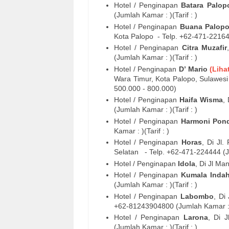
Hotel / Penginapan
Batara Palop
(Jumlah Kamar : )(Tarif : )
Hotel / Penginapan
Buana Palop
Kota Palopo
- Telp. +62-
471-2216
Hotel / Penginapan
Citra Muzafir
(Jumlah Kamar : )(Tarif : )
Hotel / Penginapan
D’ Mario
(Liha
Wara Timur, Kota Palopo, Sulawesi 
500.000 - 800.000)
Hotel / Penginapan
Haifa Wisma
,
(Jumlah Kamar : )(Tarif : )
Hotel / Penginapan
Harmoni Pon
Kamar : )(Tarif : )
Hotel / Penginapan
Horas
, Di
Jl.
Selatan
- Telp. +62-
471-224444
(J
Hotel / Penginapan
Idola
, Di
Jl Ma
Hotel / Penginapan
Kumala Inda
(Jumlah Kamar : )(Tarif : )
Hotel / Penginapan
Labombo
, Di
+62-
81243904800
(Jumlah Kamar : 
Hotel / Penginapan
Larona
, Di
J
(Jumlah Kamar : )(Tarif : )