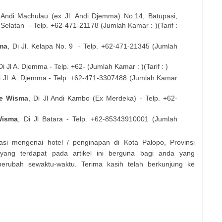
. Andi Machulau (ex Jl. Andi Djemma) No.14, Batupasi,
 Selatan
- Telp. +62-
471-21178
(Jumlah Kamar : )(Tarif :
ma
, Di
Jl. Kelapa No. 9
- Telp. +62-
471-21345
(Jumlah
 Di
Jl A. Djemma
- Telp. +62- (Jumlah Kamar : )(Tarif : )
i
Jl. A. Djemma
- Telp. +62-
471-3307488
(Jumlah Kamar
e Wisma
, Di
Jl Andi Kambo (Ex Merdeka)
- Telp. +62-
Wisma
, Di
Jl Batara
- Telp. +62-
85343910001
(Jumlah
masi mengenai hotel / penginapan di Kota Palopo, Provinsi
yang terdapat pada artikel ini berguna bagi anda yang
berubah sewaktu-waktu. Terima kasih telah berkunjung ke