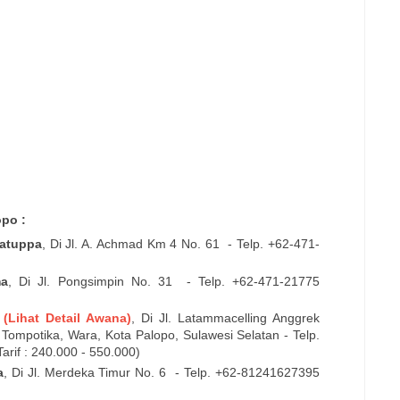
opo :
atuppa
, Di
Jl. A. Achmad Km 4 No. 61
- Telp. +62-
471-
ma
, Di
Jl. Pongsimpin No. 31
- Telp. +62-
471-21775
l
(Lihat Detail Awana)
, Di
Jl.
Latammacelling Anggrek
 Tompotika, Wara, Kota Palopo, Sulawesi Selatan - Telp.
arif : 240.000 - 550.000)
a
, Di
Jl. Merdeka Timur No. 6
- Telp. +62-
81241627395