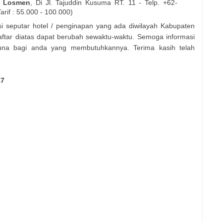
 Losmen
, Di Jl. Tajuddin Kusuma RT. 11 - Telp. +62-
rif : 55.000 - 100.000)
asi seputar hotel / penginapan yang ada diwilayah Kabupaten
aftar diatas dapat berubah sewaktu-waktu. Semoga informasi
guna bagi anda yang membutuhkannya. Terima kasih telah
17