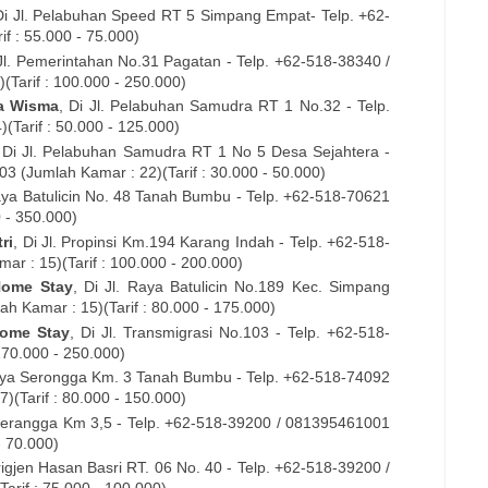
Di
Jl. Pelabuhan Speed RT 5
Simpang Empat- Telp. +62-
f : 55.000 - 75.000)
Jl. Pemerintahan No.31 Pagatan
- Telp. +62-
518-38340
/
Tarif : 100.000 - 250.000)
a Wisma
, Di
Jl. Pelabuhan Samudra RT 1 No.32
- Telp.
(Tarif : 50.000 - 125.000)
, Di
Jl. Pelabuhan Samudra RT 1 No 5
Desa Sejahtera -
803
(Jumlah Kamar : 22)(Tarif : 30.000 - 50.000)
aya Batulicin No. 48 Tanah Bumbu
- Telp. +62-
518-70621
0 - 350.000)
ri
, Di
Jl. Propinsi Km.194 Karang Indah
- Telp. +62-
518-
r : 15)(Tarif : 100.000 - 200.000)
Home Stay
, Di
Jl. Raya Batulicin No.189 Kec. Simpang
h Kamar : 15)(Tarif : 80.000 - 175.000)
Home Stay
, Di
Jl. Transmigrasi No.103
- Telp. +62-
518-
170.000 - 250.000)
aya Serongga Km. 3 Tanah Bumbu
- Telp. +62-
518-74092
)(Tarif : 80.000 - 150.000)
 Serangga Km 3,5
- Telp. +62-
518-39200
/ 081395461001
- 70.000)
Brigjen Hasan Basri RT. 06 No. 40
- Telp. +62-
518-39200
/