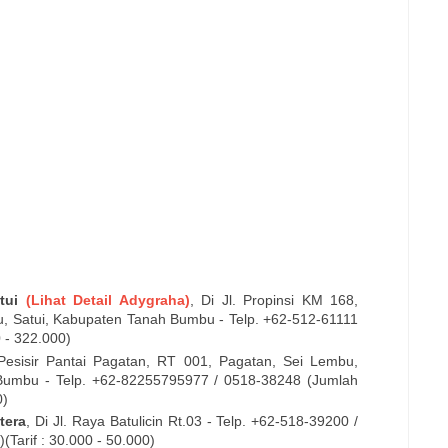
tui
(Lihat Detail Adygraha)
, Di
Jl.
Propinsi KM 168,
u, Satui, Kabupaten Tanah Bumbu - Telp. +62-512-61111
0 - 322.000)
Pesisir Pantai Pagatan, RT 001, Pagatan, Sei Lembu,
umbu - Telp. +62-82255795977 / 0518-38248
(Jumlah
0)
tera
, Di
Jl. Raya Batulicin Rt.03
- Telp. +62-
518-39200
/
Tarif : 30.000 - 50.000)