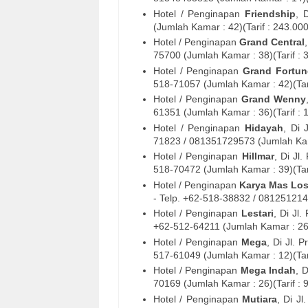
Hotel / Penginapan
Friendship
, 
(Jumlah Kamar : 42)(Tarif : 243.00
Hotel / Penginapan
Grand Central
75700
(Jumlah Kamar : 38)(Tarif : 
Hotel / Penginapan
Grand Fortun
518-71057
(Jumlah Kamar : 42)(Tar
Hotel / Penginapan
Grand Wenny
61351
(Jumlah Kamar : 36)(Tarif : 
Hotel / Penginapan
Hidayah
, Di
71823
/ 081351729573 (Jumlah Kama
Hotel / Penginapan
Hillmar
, Di
Jl.
518-70472
(Jumlah Kamar : 39)(Tar
Hotel / Penginapan
Karya Mas Lo
- Telp. +62-
518-38832
/ 0812512140
Hotel / Penginapan
Lestari
, Di
Jl.
+62-
512-64211
(Jumlah Kamar : 26)
Hotel / Penginapan
Mega
, Di
Jl. 
517-61049
(Jumlah Kamar : 12)(Tar
Hotel / Penginapan
Mega Indah
, 
70169
(Jumlah Kamar : 26)(Tarif : 
Hotel / Penginapan
Mutiara
, Di
Jl