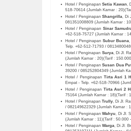
Hotel / Penginapan
Setia Kawan
, 
518-70614
(Jumlah Kamar : 20)(Tari
Hotel / Penginapan
Shangrilla
, Di
081351008809 (Jumlah Kamar : 10)(
Hotel / Penginapan
Sinar Samudr
+62-
518-75727
(Jumlah Kamar : 14)
Hotel / Penginapan
Subur Buana
Telp. +62-
512-71793 / 081348004
Hotel / Penginapan
Surya
, Di
Jl. R
(Jumlah Kamar : 20)(Tarif : 150.00
Hotel / Penginapan
Susan Dua Put
39200
/ 085252804349 (Jumlah Kama
Hotel / Penginapan
Tirta Asri 1 
Empat - Telp. +62-
518-70966
(Jumla
Hotel / Penginapan
Tirta Asri 2 
75164
(Jumlah Kamar : 18)(Tarif : 
Hotel / Penginapan
Trully
, Di
Jl. R
/ 082149622329
(Jumlah Kamar : 17
Hotel / Penginapan
Wahyu
, Di
Jl.
(Jumlah Kamar : 11)(Tarif : 50.000 
Hotel / Penginapan
Warga
, Di
Jl. 