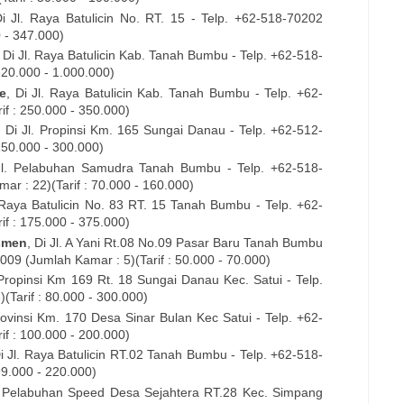
Di
Jl. Raya Batulicin No. RT. 15
- Telp. +62-
518-70202
0 - 347.000)
, Di
Jl. Raya Batulicin Kab. Tanah Bumbu
- Telp. +62-
518-
320.000 - 1.000.000)
e
, Di
Jl. Raya Batulicin Kab. Tanah Bumbu
- Telp. +62-
if : 250.000 - 350.000)
, Di
Jl. Propinsi Km. 165 Sungai Danau
- Telp. +62-
512-
150.000 - 300.000)
Jl. Pelabuhan Samudra Tanah Bumbu
- Telp. +62-
518-
r : 22)(Tarif : 70.000 - 160.000)
 Raya Batulicin No. 83 RT. 15 Tanah Bumbu
- Telp. +62-
if : 175.000 - 375.000)
smen
, Di
Jl. A Yani Rt.08 No.09 Pasar Baru Tanah Bumbu
09 (Jumlah Kamar : 5)(Tarif : 50.000 - 70.000)
 Propinsi Km 169 Rt. 18 Sungai Danau Kec. Satui
- Telp.
(Tarif : 80.000 - 300.000)
Provinsi Km. 170 Desa Sinar Bulan Kec Satui
- Telp. +62-
if : 100.000 - 200.000)
Di
Jl. Raya Batulicin RT.02 Tanah Bumbu
- Telp. +62-
518-
99.000 - 220.000)
. Pelabuhan Speed Desa Sejahtera
RT.28 Kec. Simpang