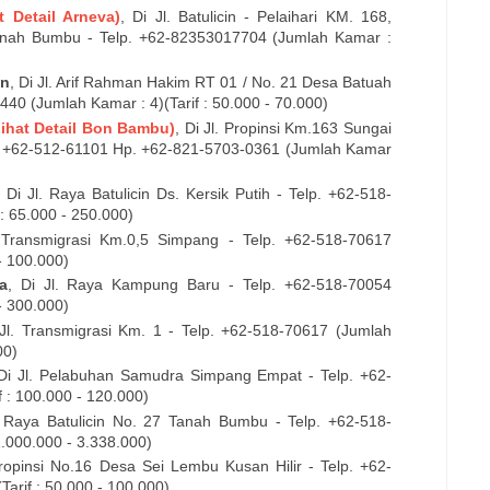
t Detail Arneva)
, Di
Jl. Batulicin - Pelaihari KM. 168,
Tanah Bumbu
- Telp. +62-
82353017704 (Jumlah Kamar :
n
, Di
Jl. Arif Rahman Hakim RT 01 / No. 21
Desa Batuah
4440
(Jumlah Kamar : 4)(Tarif : 50.000 - 70.000)
Lihat Detail Bon Bambu)
, Di
Jl. Propinsi Km.163 Sungai
 +62-
512-61101
Hp. +62-821-5703-0361 (Jumlah Kamar
, Di
Jl. Raya Batulicin Ds. Kersik Putih
- Telp. +62-
518-
: 65.000 - 250.000)
. Transmigrasi Km.0,5 Simpang
- Telp. +62-
518-70617
- 100.000)
a
, Di
Jl. Raya Kampung Baru
- Telp. +62-
518-70054
- 300.000)
Jl. Transmigrasi Km. 1
- Telp. +62-
518-70617
(Jumlah
00)
 Di
Jl. Pelabuhan Samudra Simpang Empat
- Telp. +62-
 : 100.000 - 120.000)
. Raya Batulicin No. 27 Tanah Bumbu
- Telp. +62-
518-
1.000.000 - 3.338.000)
Propinsi No.16 Desa Sei Lembu Kusan Hilir
- Telp. +62-
arif : 50.000 - 100.000)