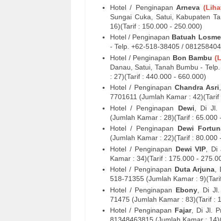
Hotel / Penginapan
Arneva
(Liha
Sungai Cuka, Satui, Kabupaten 
16)(Tarif : 150.000 - 250.000)
Hotel / Penginapan
Batuah
Losme
- Telp. +62-
518-38405 / 08125840
Hotel / Penginapan
Bon Bambu
(
Danau, Satui, Tanah Bumbu
- Telp.
: 27)(Tarif : 440.000 - 660.000)
Hotel / Penginapan
Chandra Asri
7701611
(Jumlah Kamar : 42)(Tarif 
Hotel / Penginapan
Dewi
, Di
Jl
(Jumlah Kamar : 28)(Tarif : 65.000 
Hotel / Penginapan
Dewi Fortun
(Jumlah Kamar : 22)(Tarif : 80.000 
Hotel / Penginapan
Dewi VIP
, Di
Kamar : 34)(Tarif : 175.000 - 275.0
Hotel / Penginapan
Duta Arjuna
,
518-71355
(Jumlah Kamar : 9)(Tarif
Hotel / Penginapan
Ebony
, Di
Jl
71475
(Jumlah Kamar : 83)(Tarif : 
Hotel / Penginapan
Fajar
, Di
Jl. 
81348463815
(Jumlah Kamar : 14)(T