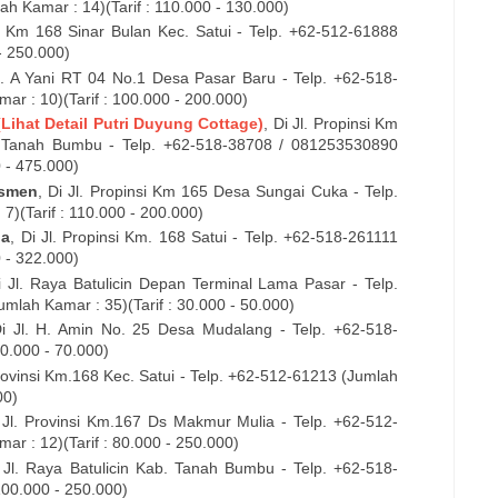
h Kamar : 14)(Tarif : 110.000 - 130.000)
. Km 168 Sinar Bulan Kec. Satui
- Telp. +62-
512-61888
- 250.000)
l. A Yani RT 04 No.1 Desa Pasar Baru
- Telp. +62-
518-
r : 10)(Tarif : 100.000 - 200.000)
(Lihat Detail Putri Duyung Cottage)
, Di
Jl. Propinsi Km
 Tanah Bumbu - Telp. +62-
518-38708
/
081253530890
0 - 475.000)
osmen
, Di
Jl. Propinsi Km 165 Desa Sungai Cuka
- Telp.
7)(Tarif : 110.000 - 200.000)
ha
, Di
Jl. Propinsi Km. 168 Satui
- Telp. +62-
518-261111
0 - 322.000)
Di
Jl. Raya Batulicin Depan Terminal Lama Pasar
- Telp.
lah Kamar : 35)(Tarif : 30.000 - 50.000)
Di
Jl. H. Amin No. 25 Desa Mudalang
- Telp. +62-
518-
50.000 - 70.000)
rovinsi Km.168 Kec. Satui
- Telp. +62-
512-61213
(Jumlah
00)
i
Jl. Provinsi Km.167 Ds Makmur Mulia
- Telp. +62-
512-
ar : 12)(Tarif : 80.000 - 250.000)
i
Jl. Raya Batulicin Kab. Tanah Bumbu
- Telp. +62-
518-
100.000 - 250.000)