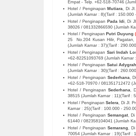
Empat - Telp. +62-
518-70746
(Jumla
Hotel / Penginapan
Mutiara
, Di
Jl
(Jumlah Kamar : 8)(Tarif : 150.000 
Hotel / Penginapan
Pada Idi
, Di
J
38026
/ 081332866590 (Jumlah Kama
Hotel / Penginapan
Putri Duyung
25 No.204 Kusan Hilir
, Pagatan,
(Jumlah Kamar : 37)(Tarif : 290.00
Hotel / Penginapan
Sari Indah L
+62-82251093769
(Jumlah Kamar : 
Hotel / Penginapan
Satui Adygra
(Jumlah Kamar : 30)(Tarif : 260.00
Hotel / Penginapan
Sederhana
, 
+62-
518-70970
/ 081351712472 (Jum
Hotel / Penginapan
Sederhana
, 
38515
(Jumlah Kamar : 11)(Tarif : 
Hotel / Penginapan
Selera
, Di
Jl. P
Kamar : 25)(Tarif : 100.000 - 250.0
Hotel / Penginapan
Semangat
, D
61440 / 082358104041
(Jumlah Kam
Hotel / Penginapan
Semarang
, D
70054
(Jumlah Kamar : 19)(Tarif : 