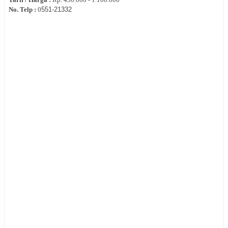
No. Telp :
0
551-
21332