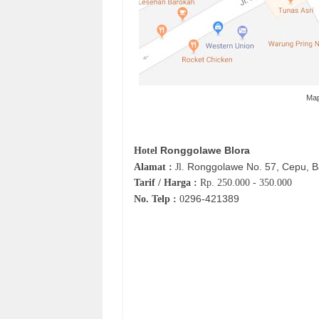
Map
Ronggolawe Blora
Hotel
Ronggolawe No. 57, Cepu, Ba
Alamat :
Jl.
Tarif / Harga :
Rp.
250.000 - 350.000
296‐
421389
No. Telp :
0