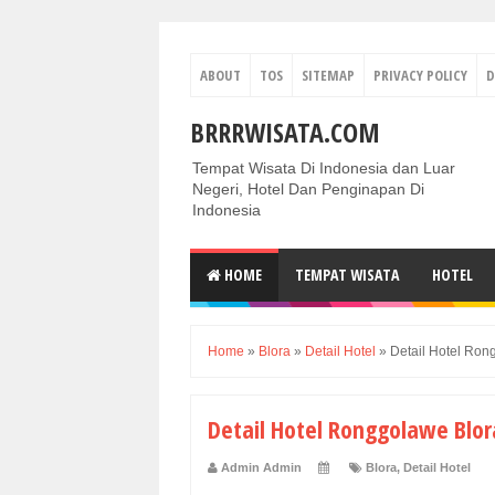
ABOUT
TOS
SITEMAP
PRIVACY POLICY
D
BRRRWISATA.COM
Tempat Wisata Di Indonesia dan Luar
Negeri, Hotel Dan Penginapan Di
Indonesia
HOME
TEMPAT WISATA
HOTEL
Home
»
Blora
»
Detail Hotel
»
Detail Hotel Ron
Detail Hotel Ronggolawe Blor
Admin Admin
Blora
,
Detail Hotel