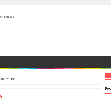
ISCLAIMER
ggolawe Blora
Pes
a