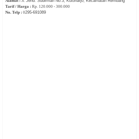
Alamat :
Jl.
Jend. Sudirman No.3, Kutoharjo, Kecamatan Rembang
Tarif / Harga :
Rp.
120.000 - 300.000
No. Telp :
0
295‐
691089