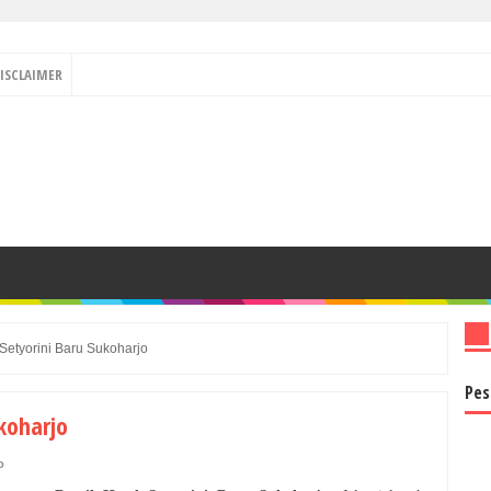
ISCLAIMER
 Setyorini Baru Sukoharjo
Pes
ukoharjo
o