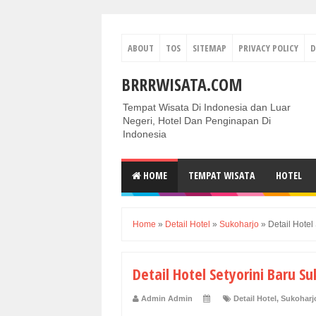
ABOUT
TOS
SITEMAP
PRIVACY POLICY
D
BRRRWISATA.COM
Tempat Wisata Di Indonesia dan Luar
Negeri, Hotel Dan Penginapan Di
Indonesia
HOME
TEMPAT WISATA
HOTEL
Home
»
Detail Hotel
»
Sukoharjo
»
Detail Hotel
Detail Hotel Setyorini Baru S
Admin Admin
Detail Hotel
,
Sukoharj