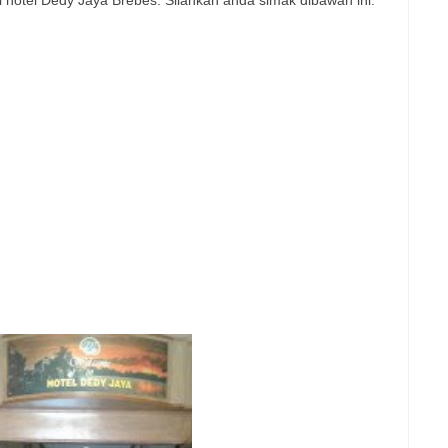
i hotel Dedy Jaya Brebes. Silahkan anda simak dibawah ini.