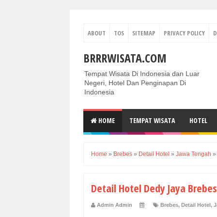
ABOUT
TOS
SITEMAP
PRIVACY POLICY
D
BRRRWISATA.COM
Tempat Wisata Di Indonesia dan Luar
Negeri, Hotel Dan Penginapan Di
Indonesia
HOME
TEMPAT WISATA
HOTEL
Home
»
Brebes
»
Detail Hotel
»
Jawa Tengah
Detail Hotel Dedy Jaya Brebes
Admin Admin
Brebes
,
Detail Hotel
,
J