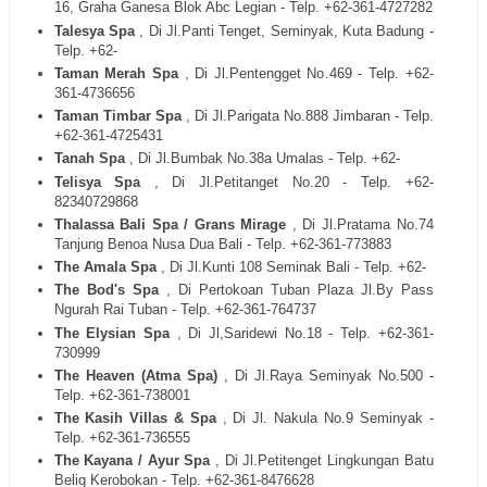
16, Graha Ganesa Blok Abc Legian - Telp. +62-361-4727282
Talesya Spa
, Di Jl.Panti Tenget, Seminyak, Kuta Badung -
Telp. +62-
Taman Merah Spa
, Di Jl.Pentengget No.469 - Telp. +62-
361-4736656
Taman Timbar Spa
, Di Jl.Parigata No.888 Jimbaran - Telp.
+62-361-4725431
Tanah Spa
, Di Jl.Bumbak No.38a Umalas - Telp. +62-
Telisya Spa
, Di Jl.Petitanget No.20 - Telp. +62-
82340729868
Thalassa Bali Spa / Grans Mirage
, Di Jl.Pratama No.74
Tanjung Benoa Nusa Dua Bali - Telp. +62-361-773883
The Amala Spa
, Di Jl.Kunti 108 Seminak Bali - Telp. +62-
The Bod's Spa
, Di Pertokoan Tuban Plaza Jl.By Pass
Ngurah Rai Tuban - Telp. +62-361-764737
The Elysian Spa
, Di Jl,Saridewi No.18 - Telp. +62-361-
730999
The Heaven (Atma Spa)
, Di Jl.Raya Seminyak No.500 -
Telp. +62-361-738001
The Kasih Villas & Spa
, Di Jl. Nakula No.9 Seminyak -
Telp. +62-361-736555
The Kayana / Ayur Spa
, Di Jl.Petitenget Lingkungan Batu
Beliq Kerobokan - Telp. +62-361-8476628