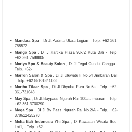
Mandara Spa
, Di Jl.Padma Utara Legian - Telp. +62-361-
755572
Mango Spa
, Di Jl.Kartika Plaza 90x/2 Kuta Bali - Telp.
+62-361-7599905
Mariya Spa & Beauty Salon
, Di Jl.Tegal Gundul Canggu -
Telp. +62-
Marron Salon & Spa
, Di Jl.Uluwatu Ii No.54 Jimbaran Bali
- Telp. +62-85101841123
Martha Tilaar Spa
, Di Jl.Dhyaba Pura No.5a - Telp. +62-
361-731648
May Spa
, Di Jl.Baypass Ngurah Rai 100a Jimbaran - Telp.
+62-361-3700290
Mega Spa
, Di Jl.By Pass Ngurah Rai No.2/A - Telp. +62-
878612425278
Melia Bali Indonesia Yhi Spa
, Di Kawasan Wisata Itdc,
Lot1, - Telp. +62-