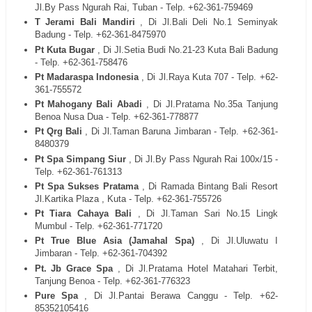
Jl.By Pass Ngurah Rai, Tuban - Telp. +62-361-759469
T Jerami Bali Mandiri
, Di Jl.Bali Deli No.1 Seminyak
Badung - Telp. +62-361-8475970
Pt Kuta Bugar
, Di Jl.Setia Budi No.21-23 Kuta Bali Badung
- Telp. +62-361-758476
Pt Madaraspa Indonesia
, Di Jl.Raya Kuta 707 - Telp. +62-
361-755572
Pt Mahogany Bali Abadi
, Di Jl.Pratama No.35a Tanjung
Benoa Nusa Dua - Telp. +62-361-778877
Pt Qrg Bali
, Di Jl.Taman Baruna Jimbaran - Telp. +62-361-
8480379
Pt Spa Simpang Siur
, Di Jl.By Pass Ngurah Rai 100x/15 -
Telp. +62-361-761313
Pt Spa Sukses Pratama
, Di Ramada Bintang Bali Resort
Jl.Kartika Plaza , Kuta - Telp. +62-361-755726
Pt Tiara Cahaya Bali
, Di Jl.Taman Sari No.15 Lingk
Mumbul - Telp. +62-361-771720
Pt True Blue Asia (Jamahal Spa)
, Di Jl.Uluwatu I
Jimbaran - Telp. +62-361-704392
Pt. Jb Grace Spa
, Di Jl.Pratama Hotel Matahari Terbit,
Tanjung Benoa - Telp. +62-361-776323
Pure Spa
, Di Jl.Pantai Berawa Canggu - Telp. +62-
85352105416