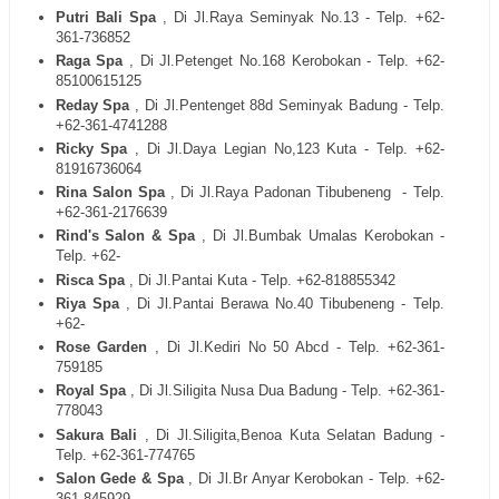
Putri Bali Spa
, Di Jl.Raya Seminyak No.13 - Telp. +62-
361-736852
Raga Spa
, Di Jl.Petenget No.168 Kerobokan - Telp. +62-
85100615125
Reday Spa
, Di Jl.Pentenget 88d Seminyak Badung - Telp.
+62-361-4741288
Ricky Spa
, Di Jl.Daya Legian No,123 Kuta - Telp. +62-
81916736064
Rina Salon Spa
, Di Jl.Raya Padonan Tibubeneng
- Telp.
+62-361-2176639
Rind's Salon & Spa
, Di Jl.Bumbak Umalas Kerobokan -
Telp. +62-
Risca Spa
, Di Jl.Pantai Kuta - Telp. +62-818855342
Riya Spa
, Di Jl.Pantai Berawa No.40 Tibubeneng - Telp.
+62-
Rose Garden
, Di Jl.Kediri No 50 Abcd - Telp. +62-361-
759185
Royal Spa
, Di Jl.Siligita Nusa Dua Badung - Telp. +62-361-
778043
Sakura Bali
, Di Jl.Siligita,Benoa Kuta Selatan Badung -
Telp. +62-361-774765
Salon Gede & Spa
, Di Jl.Br Anyar Kerobokan - Telp. +62-
361-845929