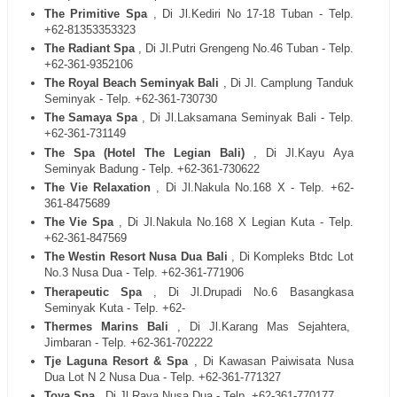
The Primitive Spa
, Di Jl.Kediri No 17-18 Tuban - Telp.
+62-81353353323
The Radiant Spa
, Di Jl.Putri Grengeng No.46 Tuban - Telp.
+62-361-9352106
The Royal Beach Seminyak Bali
, Di Jl. Camplung Tanduk
Seminyak - Telp. +62-361-730730
The Samaya Spa
, Di Jl.Laksamana Seminyak Bali - Telp.
+62-361-731149
The Spa (Hotel The Legian Bali)
, Di Jl.Kayu Aya
Seminyak Badung - Telp. +62-361-730622
The Vie Relaxation
, Di Jl.Nakula No.168 X - Telp. +62-
361-8475689
The Vie Spa
, Di Jl.Nakula No.168 X Legian Kuta - Telp.
+62-361-847569
The Westin Resort Nusa Dua Bali
, Di Kompleks Btdc Lot
No.3 Nusa Dua - Telp. +62-361-771906
Therapeutic Spa
, Di Jl.Drupadi No.6 Basangkasa
Seminyak Kuta - Telp. +62-
Thermes Marins Bali
, Di Jl.Karang Mas Sejahtera,
Jimbaran - Telp. +62-361-702222
Tje Laguna Resort & Spa
, Di Kawasan Paiwisata Nusa
Dua Lot N 2 Nusa Dua - Telp. +62-361-771327
Toya Spa
, Di Jl.Raya Nusa Dua - Telp. +62-361-770177