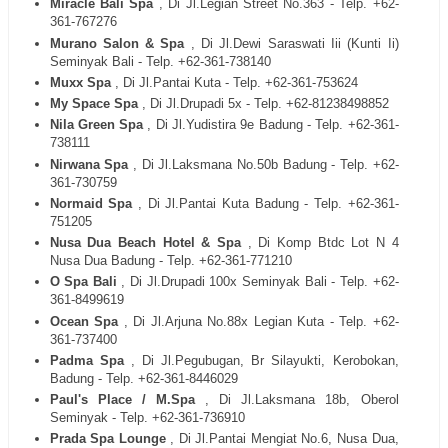
Miracle Bali Spa
, Di Jl.Legian Street No.363 - Telp. +62-
361-767276
Murano Salon & Spa
, Di Jl.Dewi Saraswati Iii (Kunti Ii)
Seminyak Bali - Telp. +62-361-738140
Muxx Spa
, Di Jl.Pantai Kuta - Telp. +62-361-753624
My Space Spa
, Di Jl.Drupadi 5x - Telp. +62-81238498852
Nila Green Spa
, Di Jl.Yudistira 9e Badung - Telp. +62-361-
738111
Nirwana Spa
, Di Jl.Laksmana No.50b Badung - Telp. +62-
361-730759
Normaid Spa
, Di Jl.Pantai Kuta Badung - Telp. +62-361-
751205
Nusa Dua Beach Hotel & Spa
, Di Komp Btdc Lot N 4
Nusa Dua Badung - Telp. +62-361-771210
O Spa Bali
, Di Jl.Drupadi 100x Seminyak Bali - Telp. +62-
361-8499619
Ocean Spa
, Di Jl.Arjuna No.88x Legian Kuta - Telp. +62-
361-737400
Padma Spa
, Di Jl.Pegubugan, Br Silayukti, Kerobokan,
Badung - Telp. +62-361-8446029
Paul's Place / M.Spa
, Di Jl.Laksmana 18b, Oberol
Seminyak - Telp. +62-361-736910
Prada Spa Lounge
, Di Jl.Pantai Mengiat No.6, Nusa Dua,