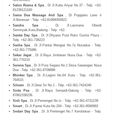
Salon Riama & Spa
, Di Jl.Kubu Anyar No.37 - Telp. +62-
81238121160
Sama Dua Massage And Spa
, Di Popppies Lane Ii
Jl.Benesari - Telp. +62-81999393922
Sandra Spa
, Di Jl.Lasmana Oberdi
Seminyak,Kuta,Badung - Telp. +62-
Santai Day Spa
, Di Jl.Dhyana Pura Ruko Gosha Plaza -
Telp. +62-361-738223
Sasha Spa
, Di Jl.Pantai Mengiat No.7a Nusadua - Telp.
+62-361-775086
Sekar Jagat
, Di Jl.Raya Jimbaran Nusa Dua - Telp. +62-
361-770210
Serena Spa
, Di Jl.Pura Segara No.1 Desa Sawangan Nusa
Dua - Telp. +62-361-8708888
Bhinkei Spa
, Di Jl.Legion No.64 Kuta - Telp. +62-361-
764515
Siloam
, Di Jl.Dewi Sri No.1 - Telp. +62-361-7424240
Sinta Psa
, Di Jl.Raya Sempidi-Dalung - Telp. +62-
87862338236
Sisli Spa
, Di Jl.Penrenget No.Ix - Telp. +62-361-4731239
Smart
, Di Jl.Pantai Kuta No.204 - Telp. +62-361-8580892
Sndari Day Spa
, Di Jl.Pentenget No.7 Kerobokan - Telp.