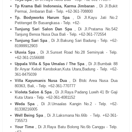
Tp Krama Bali Indonesia, Karma Jimbaran
, Di Jl.Bukit
Permai, Jimbaran Bali - Telp. +62-361-708800
Tp. Bodyworks Harum Spa
, Di Jl.Kayu Jati No.2
Petitenget Br Basangkasa - Telp. +62-
Tunjung Sari Salon Dan Spa
, Di Jl.Pratama No.542
Tanjung Benoa Nusa Dua Bali - Telp. +62-361-772554
Tunjung Sari Spa
, Di Jl.Bakung Sari Badung - Telp. +62-
81999912903
Uluvia Spa
, Di Jl.Sunset Road No.28 Seminyak - Telp.
+62-361-2156688
Uppala Villa & Spa Umalas / The Spa
, Di Jl.Bumbak 88
Br Anyar Kelod Kerobokan,Kuta Utara,Badung - Telp. +62-
361-8475039
Villa Kayumanis Nusa Dua
, Di Btdc Area Nusa Dua
80363, Bali, - Telp. +62-361-770777
Violeta Salon & Spa
, Di Jl.Raya Padang Luwih 41 Br Gaji
Kuta Utara - Telp. +62-361-4081152
Weda Spa
, Di Jl.Umaalas Kangin No.2 - Telp. +62-
81338216005
Well Being Spa
, Di Jl.Laksmana No.66b
- Telp. +62-361-
735573
Your Time
, Di Jl.Raya Batu Bolong No.6b Canggu - Telp.