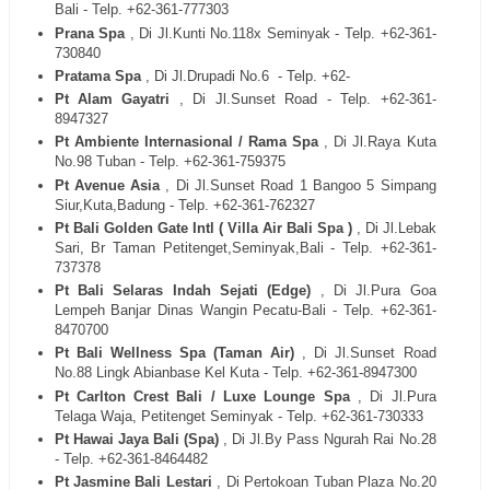
Bali - Telp. +62-361-777303
Prana Spa
, Di Jl.Kunti No.118x Seminyak - Telp. +62-361-
730840
Pratama Spa
, Di Jl.Drupadi No.6
- Telp. +62-
Pt Alam Gayatri
, Di Jl.Sunset Road - Telp. +62-361-
8947327
Pt Ambiente Internasional / Rama Spa
, Di Jl.Raya Kuta
No.98 Tuban - Telp. +62-361-759375
Pt Avenue Asia
, Di Jl.Sunset Road 1 Bangoo 5 Simpang
Siur,Kuta,Badung - Telp. +62-361-762327
Pt Bali Golden Gate Intl ( Villa Air Bali Spa )
, Di Jl.Lebak
Sari, Br Taman Petitenget,Seminyak,Bali - Telp. +62-361-
737378
Pt Bali Selaras Indah Sejati (Edge)
, Di Jl.Pura Goa
Lempeh Banjar Dinas Wangin Pecatu-Bali - Telp. +62-361-
8470700
Pt Bali Wellness Spa (Taman Air)
, Di Jl.Sunset Road
No.88 Lingk Abianbase Kel Kuta - Telp. +62-361-8947300
Pt Carlton Crest Bali / Luxe Lounge Spa
, Di Jl.Pura
Telaga Waja, Petitenget Seminyak - Telp. +62-361-730333
Pt Hawai Jaya Bali (Spa)
, Di Jl.By Pass Ngurah Rai No.28
- Telp. +62-361-8464482
Pt Jasmine Bali Lestari
, Di Pertokoan Tuban Plaza No.20