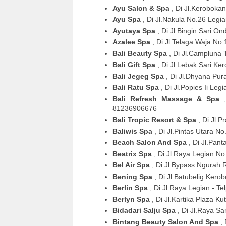
Ayu Salon & Spa
, Di Jl.Keroboka
Ayu Spa
, Di Jl.Nakula No.26 Leg
Ayutaya Spa
, Di Jl.Bingin Sari O
Azalee Spa
, Di Jl.Telaga Waja No
Bali Beauty Spa
, Di Jl.Campluna
Bali Gift Spa
, Di Jl.Lebak Sari K
Bali Jegeg Spa
, Di Jl.Dhyana Pur
Bali Ratu Spa
, Di Jl.Popies Ii Le
Bali Refresh Massage & Spa
81236906676
Bali Tropic Resort & Spa
, Di Jl.
Baliwis Spa
, Di Jl.Pintas Utara N
Beach Salon And Spa
, Di Jl.Pan
Beatrix Spa
, Di Jl.Raya Legian N
Bel Air Spa
, Di Jl.Bypass Ngurah 
Bening Spa
, Di Jl.Batubelig Ker
Berlin Spa
, Di Jl.Raya Legian - T
Berlyn Spa
, Di Jl.Kartika Plaza K
Bidadari Salju Spa
, Di Jl.Raya S
Bintang Beauty Salon And Spa
,