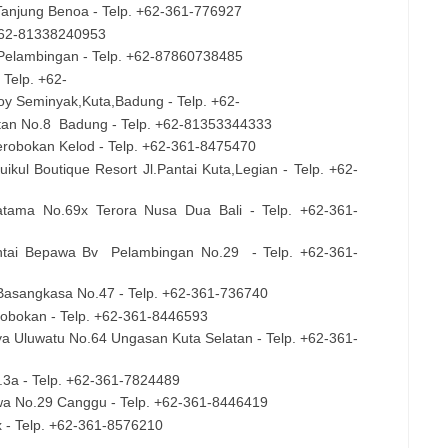
 Tanjung Benoa - Telp. +62-361-776927
. +62-81338240953
Br Pelambingan - Telp. +62-87860738485
 Telp. +62-
oy Seminyak,Kuta,Badung - Telp. +62-
tan No.8
Badung - Telp. +62-81353344333
Kerobokan Kelod - Telp. +62-361-8475470
uikul Boutique Resort Jl.Pantai Kuta,Legian - Telp. +62-
ratama No.69x Terora Nusa Dua Bali - Telp. +62-361-
antai Bepawa Bv
Pelambingan No.29
- Telp. +62-361-
 Basangkasa No.47 - Telp. +62-361-736740
erobokan - Telp. +62-361-8446593
aya Uluwatu No.64 Ungasan Kuta Selatan - Telp. +62-361-
No.3a - Telp. +62-361-7824489
rawa No.29 Canggu - Telp. +62-361-8446419
3x - Telp. +62-361-8576210