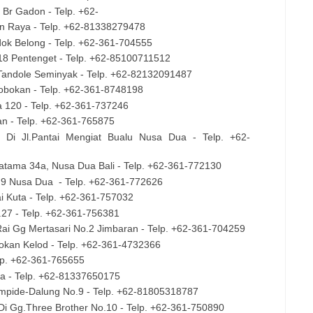
n Br Gadon - Telp. +62-
ian Raya - Telp. +62-81338279478
ndok Belong - Telp. +62-361-704555
 18 Pentenget - Telp. +62-85100711512
 Tandole Seminyak - Telp. +62-82132091487
erobokan - Telp. +62-361-8748198
a 120 - Telp. +62-361-737246
gian - Telp. +62-361-765875
, Di Jl.Pantai Mengiat Bualu Nusa Dua - Telp. +62-
Pratama 34a, Nusa Dua Bali - Telp. +62-361-772130
o.9 Nusa Dua
- Telp. +62-361-772626
tai Kuta - Telp. +62-361-757032
o.27 - Telp. +62-361-756381
Rai Gg Mertasari No.2 Jimbaran - Telp. +62-361-704259
obokan Kelod - Telp. +62-361-4732366
elp. +62-361-765655
uta - Telp. +62-81337650175
ampide-Dalung No.9 - Telp. +62-81805318787
 Di Gg.Three Brother No.10 - Telp. +62-361-750890