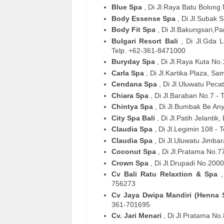
Blue Spa
, Di Jl.Raya Batu Bolong
Body Essense Spa
, Di Jl.Subak
Body Fit Spa
, Di Jl.Bakungsari,P
Bulgari Resort Bali
, Di Jl.Gda 
Telp. +62-361-8471000
Buryday Spa
, Di Jl.Raya Kuta No
Carla Spa
, Di Jl.Kartika Plaza, S
Cendana Spa
, Di Jl.Uluwatu Pec
Chiara Spa
, Di Jl.Baraban No.7 -
Chintya Spa
, Di Jl.Bumbak Be An
City Spa Bali
, Di Jl.Patih Jelanti
Claudia Spa
, Di Jl.Legimin 108 -
Claudia Spa
, Di Jl.Uluwatu Jimba
Coconut Spa
, Di Jl.Pratama No.
Crown Spa
, Di Jl.Drupadi No.200
Cv Bali Ratu Relaxtion & Spa
756273
Cv Jaya Dwipa Mandiri (Henna
361-701695
Cv. Jari Menari
, Di Jl.Pratama N