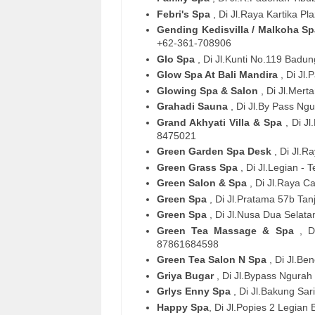
Febri's Spa
, Di Jl.Raya Kartika P
Gending Kedisvilla / Malkoha S
+62-361-708906
Glo Spa
, Di Jl.Kunti No.119 Badu
Glow Spa At Bali Mandira
, Di Jl
Glowing Spa & Salon
, Di Jl.Mer
Grahadi Sauna
, Di Jl.By Pass Ng
Grand Akhyati Villa & Spa
, Di J
8475021
Green Garden Spa Desk
, Di Jl.
Green Grass Spa
, Di Jl.Legian -
Green Salon & Spa
, Di Jl.Raya C
Green Spa
, Di Jl.Pratama 57b Ta
Green Spa
, Di Jl.Nusa Dua Selat
Green Tea Massage & Spa
, D
87861684598
Green Tea Salon N Spa
, Di Jl.Be
Griya Bugar
, Di Jl.Bypass Ngurah
Grlys Enny Spa
, Di Jl.Bakung Sa
Happy Spa
, Di Jl.Popies 2 Legian