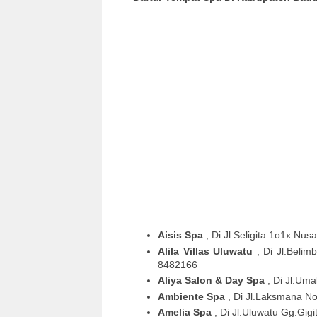
Aisis Spa
, Di Jl.Seligita 1o1x Nus
Alila Villas Uluwatu
, Di Jl.Beli
8482166
Aliya Salon & Day Spa
, Di Jl.Um
Ambiente Spa
, Di Jl.Laksmana N
Amelia Spa
, Di Jl.Uluwatu Gg.Gig