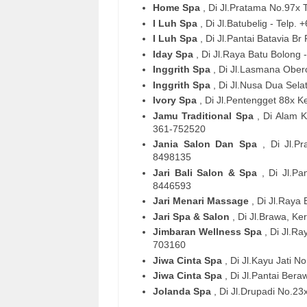
Home Spa
, Di Jl.Pratama No.97x
I Luh Spa
, Di Jl.Batubelig - Telp
I Luh Spa
, Di Jl.Pantai Batavia 
Iday Spa
, Di Jl.Raya Batu Bolong -
Inggrith Spa
, Di Jl.Lasmana Ober
Inggrith Spa
, Di Jl.Nusa Dua Sela
Ivory Spa
, Di Jl.Pentengget 88x 
Jamu Traditional Spa
, Di Alam K
361-752520
Jania Salon Dan Spa
, Di Jl.P
8498135
Jari Bali Salon & Spa
, Di Jl.P
8446593
Jari Menari Massage
, Di Jl.Raya
Jari Spa & Salon
, Di Jl.Brawa, K
Jimbaran Wellness Spa
, Di Jl.R
703160
Jiwa Cinta Spa
, Di Jl.Kayu Jati 
Jiwa Cinta Spa
, Di Jl.Pantai Be
Jolanda Spa
, Di Jl.Drupadi No.2