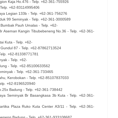
Legion Kaja Ho.476 - Telp. +62-361-755926
 - Telp. +62-83114995406
Raya Legian 133b - Telp. +62-361-756276
nduk 99 Seminyak - Telp. +62-361-3000589
Jl.Bumbak Pauh Umalas - Telp. +62-
 Br Aseman Kangin Tibubebeneng No.36 - Telp. +62-361-
tai Kuta - Telp. +62-
al Gundul 87 - Telp. +62-87862713524
- Telp. +62-81338771781
nyak - Telp. +62-
Badung - Telp. +62-85100633562
 Seminyak - Telp. +62-361-733465
rahu, Kerobokan - Telp. +62-85107837033
 Telp. +62-8196520940
No.25x Badung - Telp. +62-361-738442
.Raya Seminyak Br Basangkasa 3b Kuta - Telp. +62-361-
Kartika Plaza Ruko Kuta Center A3/11 - Telp. +62-361-
ubeneng Badung - Telp. +62-361-933108687