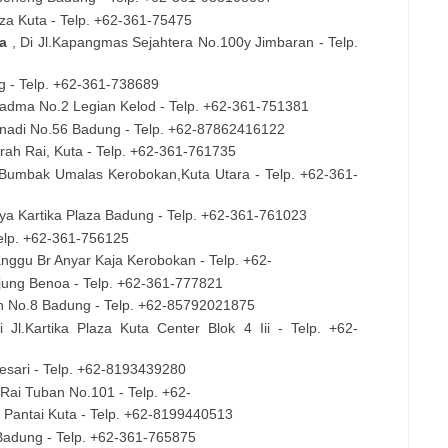
laza Kuta - Telp. +62-361-75475
pa
, Di Jl.Kapangmas Sejahtera No.100y Jimbaran - Telp.
ng - Telp. +62-361-738689
.Padma No.2 Legian Kelod - Telp. +62-361-751381
tanadi No.56 Badung - Telp. +62-87862416122
urah Rai, Kuta - Telp. +62-361-761735
l.Bumbak Umalas Kerobokan,Kuta Utara - Telp. +62-361-
Raya Kartika Plaza Badung - Telp. +62-361-761023
 Telp. +62-361-756125
anggu Br Anyar Kaja Kerobokan - Telp. +62-
njung Benoa - Telp. +62-361-777821
an No.8 Badung - Telp. +62-85792021875
i Jl.Kartika Plaza Kuta Center Blok 4 Iii - Telp. +62-
nesari - Telp. +62-8193439280
 Rai Tuban No.101 - Telp. +62-
ri Pantai Kuta - Telp. +62-8199440513
 Badung - Telp. +62-361-765875