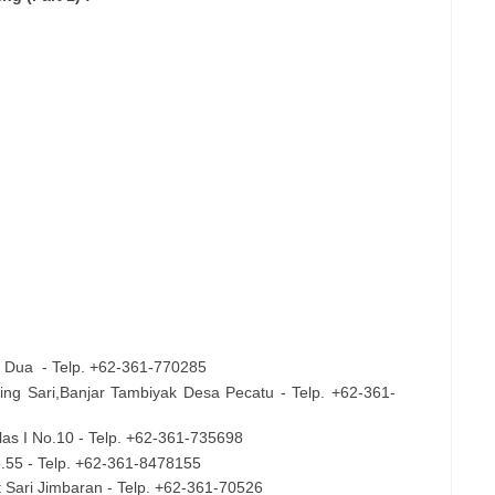
a Dua
- Telp. +62-361-770285
mbing Sari,Banjar Tambiyak Desa Pecatu - Telp. +62-361-
alas I No.10 - Telp. +62-361-735698
o.55 - Telp. +62-361-8478155
it Sari Jimbaran - Telp. +62-361-70526