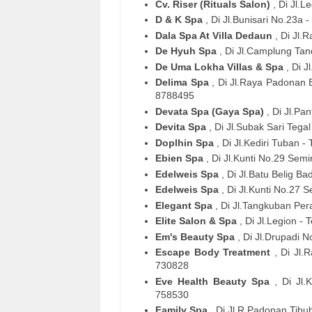
Cv. Riser (Rituals Salon)
, Di Jl.
D & K Spa
, Di Jl.Bunisari No.23a
Dala Spa At Villa Dedaun
, Di Jl.
De Hyuh Spa
, Di Jl.Camplung Ta
De Uma Lokha Villas & Spa
, Di 
Delima Spa
, Di Jl.Raya Padonan
8788495
Devata Spa (Gaya Spa)
, Di Jl.Pan
Devita Spa
, Di Jl.Subak Sari Teg
Doplhin Spa
, Di Jl.Kediri Tuban 
Ebien Spa
, Di Jl.Kunti No.29 Semi
Edelweis Spa
, Di Jl.Batu Belig 
Edelweis Spa
, Di Jl.Kunti No.27
Elegant Spa
, Di Jl.Tangkuban Pe
Elite Salon & Spa
, Di Jl.Legion -
Em's Beauty Spa
, Di Jl.Drupadi 
Escape Body Treatment
, Di Jl
730828
Eve Health Beauty Spa
, Di Jl.
758530
Family Spa
, Di Jl.R.Padonan Tib