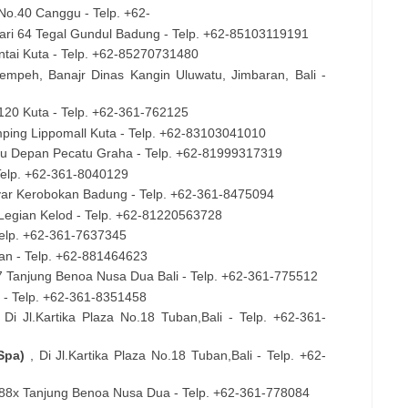
 No.40 Canggu - Telp. +62-
 Sari 64 Tegal Gundul Badung - Telp. +62-85103119191
antai Kuta - Telp. +62-85270731480
Lempeh, Banajr Dinas Kangin Uluwatu, Jimbaran, Bali -
.120 Kuta - Telp. +62-361-762125
amping Lippomall Kuta - Telp. +62-83103041010
atu Depan Pecatu Graha - Telp. +62-81999317319
 Telp. +62-361-8040129
yar Kerobokan Badung - Telp. +62-361-8475094
k, Legian Kelod - Telp. +62-81220563728
 Telp. +62-361-7637345
ran - Telp. +62-881464623
77 Tanjung Benoa Nusa Dua Bali - Telp. +62-361-775512
0 - Telp. +62-361-8351458
, Di Jl.Kartika Plaza No.18 Tuban,Bali - Telp. +62-361-
 Spa)
, Di Jl.Kartika Plaza No.18 Tuban,Bali - Telp. +62-
o.88x Tanjung Benoa Nusa Dua - Telp. +62-361-778084