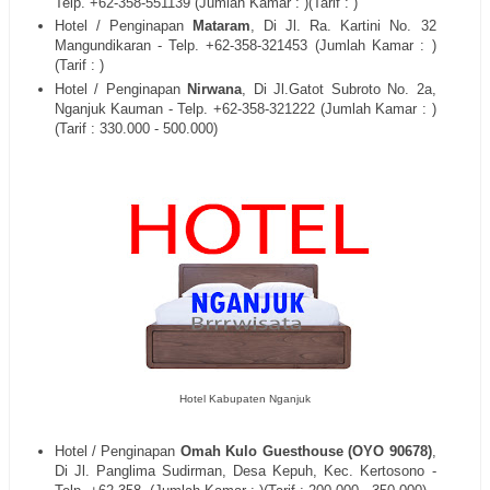
Telp. +62-
358-551139
(Jumlah Kamar : )(Tarif : )
Hotel / Penginapan
Mataram
, Di
Jl. Ra. Kartini No. 32
Mangundikaran
- Telp. +62-
358-321453
(Jumlah Kamar : )
(Tarif : )
Hotel / Penginapan
Nirwana
, Di
Jl.Gatot Subroto No. 2a,
Nganjuk Kauman
- Telp. +62-
358-321222
(Jumlah Kamar : )
(Tarif : 330.000 - 500.000)
Hotel Kabupaten Nganjuk
Hotel / Penginapan
Omah Kulo Guesthouse (OYO 90678)
,
Di
Jl. Panglima Sudirman, Desa Kepuh, Kec. Kertosono
-