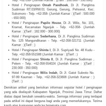
Telp. +62-
358-
(Jumlah Kamar : )(Tarif : 200.000 - 350.000)
Hotel / Penginapan
Omah Pandhoek
, Di
Jl.
Panglima
Sudirman RT.03/RW.01 Gerung, Gerung, Pehserut, Kec.
Sukomoro - Telp. +62-
358-
(Jumlah Kamar : )(Tarif : 500.000
- 650.000)
Hotel / Penginapan
Papilo House
, Di
Jl.
Wilis, No. 101,
Kramat, Kecamatan Nganjuk - Telp. +62-
358-
(Jumlah
Kamar : )(Tarif : 182.000 - 300.000)
Hotel / Penginapan
Sederhana
, Di
Jl. Panglima Sudirman
No. 125 Mangundikaran
- Telp. +62-
358-321711
(Jumlah
Kamar : )(Tarif : )
Hotel / Penginapan
Shinta I
, Di
Jl. Supriyadi No. 48 Kudu
-
Telp. +62-
358-551588
(Jumlah Kamar : )(Tarif : )
Hotel / Penginapan
Shinta II
, Di
Jl. Panglima Sudirman ,
Pelem
- Telp. +62-
358-554024
(Jumlah Kamar : )(Tarif :
230.000 - 350.000)
Hotel / Penginapan
Wilis Indah
, Di
Jl. Gatot Subroto No.
97-99 Kauman
- Telp. +62-
358-323808
(Jumlah Kamar : )
(Tarif : )
Demikian artikel yang berisikan informasi seputar hotel / penginapan
yang ada diwilayah Kabupaten Nganjuk, Provinsi Jawa Timur. Daftar
diatas dapat berubah sewaktu-waktu. Semoga informasi yang terdapat
pada artikel ini dapat berguna bagi anda yang memerlukannya. Terima
kasih atas kunjungan anda ke brrrwisata.com