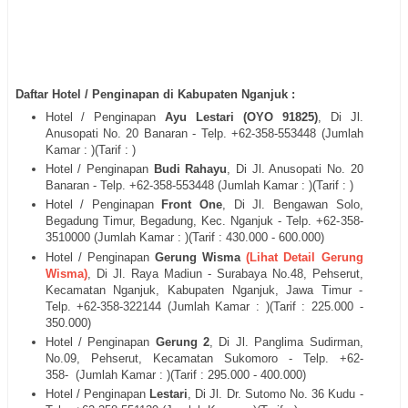
Daftar Hotel / Penginapan di Kabupaten Nganjuk :
Hotel / Penginapan
Ayu Lestari (OYO 91825)
, Di
Jl.
Anusopati No. 20 Banaran
- Telp. +62-
358-553448
(Jumlah
Kamar : )(Tarif : )
Hotel / Penginapan
Budi Rahayu
, Di
Jl. Anusopati No. 20
Banaran
- Telp. +62-
358-553448
(Jumlah Kamar : )(Tarif : )
Hotel / Penginapan
Front One
, Di
Jl.
Bengawan Solo,
Begadung Timur, Begadung, Kec. Nganjuk - Telp. +62-
358-
3510000
(Jumlah Kamar : )(Tarif : 430.000 - 600.000)
Hotel / Penginapan
Gerung Wisma
(Lihat Detail Gerung
Wisma)
, Di
Jl.
Raya Madiun - Surabaya No.48, Pehserut,
Kecamatan Nganjuk, Kabupaten Nganjuk, Jawa Timur -
Telp. +62-
358-322144
(Jumlah Kamar : )(Tarif : 225.000 -
350.000)
Hotel / Penginapan
Gerung 2
, Di
Jl. Panglima Sudirman,
No.09, Pehserut, Kecamatan Sukomoro
- Telp. +62-
358-
(Jumlah Kamar : )(Tarif : 295.000 - 400.000)
Hotel / Penginapan
Lestari
, Di
Jl. Dr. Sutomo No. 36 Kudu
-