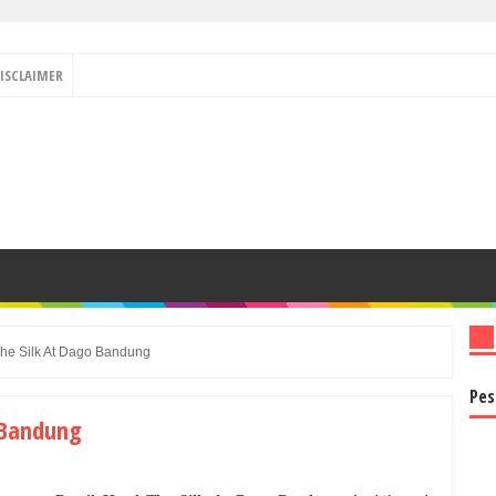
ISCLAIMER
The Silk At Dago Bandung
Pes
o Bandung