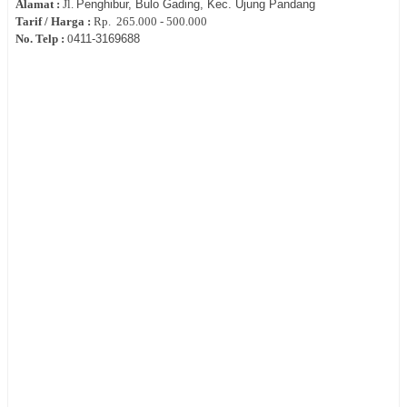
Alamat :
Jl.
Penghibur, Bulo Gading, Kec. Ujung Pandang
Tarif / Harga :
Rp.
265.000 - 500.000
No. Telp :
0
411-3169688