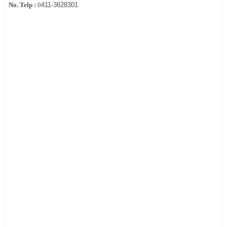
No. Telp :
0
411-3628301