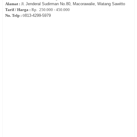
Alamat :
Jl.
Jenderal
Sudirman No.80, Macorawalie, Watang Sawitto
Tarif / Harga :
Rp.
250.000 - 450.000
No. Telp :
0
813-4299-5979