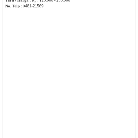
Tarif / Harga :
Rp.
125.000 - 250.000
No. Telp :
0
481-21569