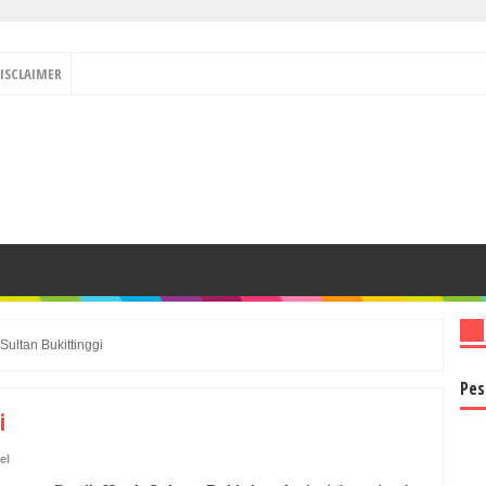
ISCLAIMER
 Sultan Bukittinggi
Pes
i
el