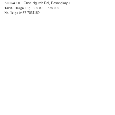
Alamat :
Jl.
I Gusti Ngurah Rai, Pasangkayu
Tarif / Harga :
Rp.
300.000 – 550.000
No. Telp :
0
457-7031189