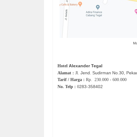
Ma
Alexander Tegal
Hotel
Jend. Sudirman No.30, Peka
Alamat :
Jl.
Tarif / Harga :
Rp.
230.000 - 600.000
283‐
358402
No. Telp :
0