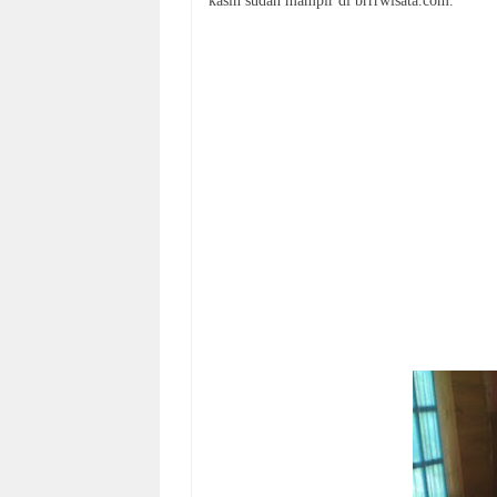
kasih sudah mampir di brrrwisata.com.