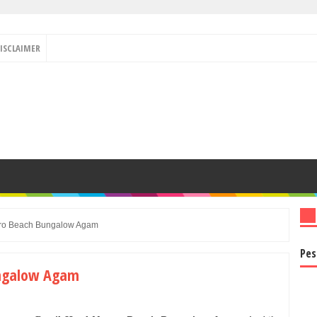
ISCLAIMER
aro Beach Bungalow Agam
Pes
ungalow Agam