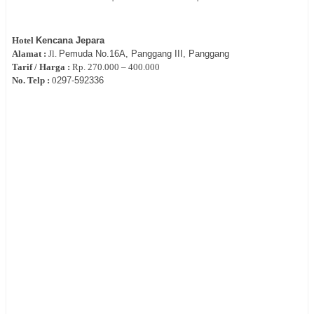
Hotel
Kencana Jepara
Alamat :
Jl.
Pemuda No.16A, Panggang III, Panggang
Tarif / Harga :
Rp.
270.000 – 400.000
No. Telp :
0
297‐
592336