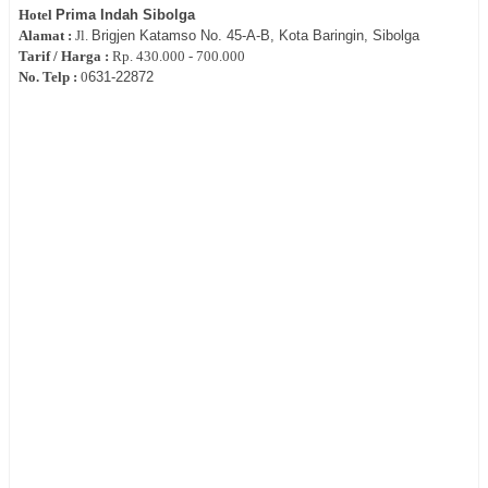
Hotel
Prima Indah Sibolga
Alamat :
Jl.
Brigjen Katamso No. 45-A-B, Kota Baringin, Sibolga
Tarif / Harga :
Rp.
430.000 - 700.000
No. Telp :
0
631-22872