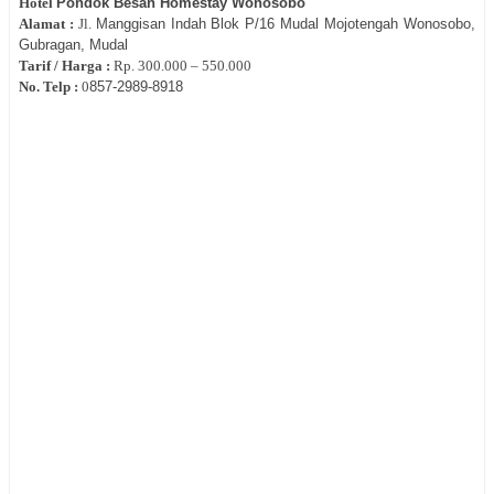
Hotel
Pondok Besan Homestay Wonosobo
Alamat :
Jl.
Manggisan Indah Blok P/16 Mudal Mojotengah Wonosobo,
Gubragan, Mudal
Tarif / Harga :
Rp.
300.000 – 550.000
No. Telp :
0
857-2989-8918