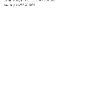
Tarif / Harga :
Rp.
150.000 – 350.000
No. Telp :
0
286‐
321066