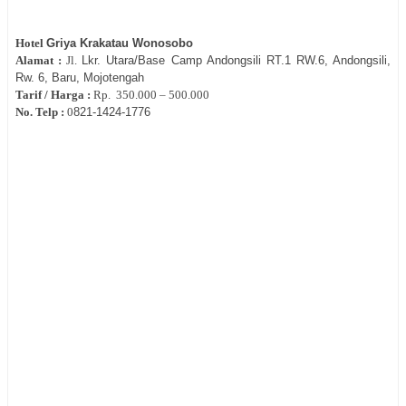
Hotel
Griya Krakatau Wonosobo
Alamat :
Jl.
Lkr. Utara/Base Camp Andongsili RT.1 RW.6, Andongsili,
Rw. 6, Baru, Mojotengah
Tarif / Harga :
Rp.
350.000 – 500.000
No. Telp :
0
821-1424-1776