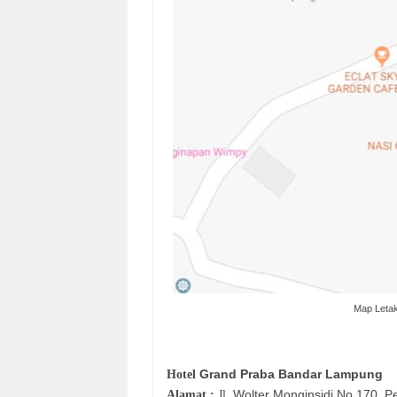
Map Leta
Grand Praba Bandar Lampung
Hotel
Wolter Monginsidi No.170, P
Alamat :
Jl.