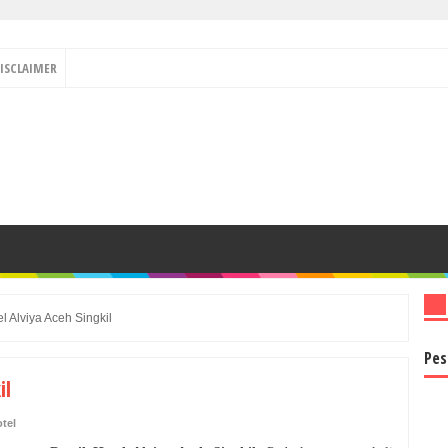
ISCLAIMER
el Alviya Aceh Singkil
Pes
il
otel