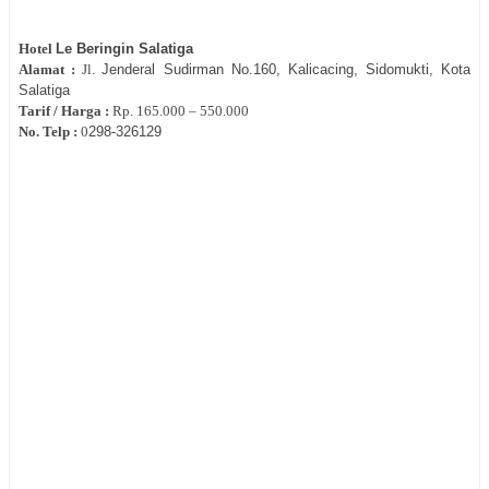
Hotel
Le Beringin Salatiga
Alamat :
Jl.
Jenderal Sudirman No.160, Kalicacing, Sidomukti, Kota
Salatiga
Tarif / Harga :
Rp.
165.000 – 550.000
No. Telp :
0
298‐
326129