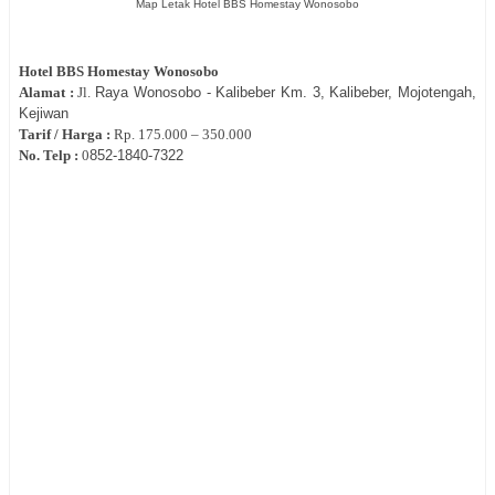
Map Letak Hotel BBS Homestay Wonosobo
Hotel
BBS Homestay Wonosobo
Alamat :
Jl.
Raya Wonosobo - Kalibeber Km. 3, Kalibeber, Mojotengah,
Kejiwan
Tarif / Harga :
Rp.
175.000 – 350.000
No. Telp :
0
852-1840-7322