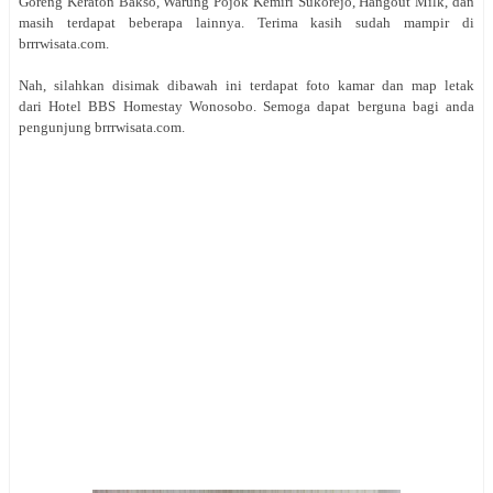
Goreng Keraton Bakso, Warung Pojok Kemiri Sukorejo, Hangout Milk, dan
masih terdapat beberapa lainnya. Terima kasih sudah mampir di
brrrwisata.com.
Nah, silahkan disimak dibawah ini terdapat foto kamar dan map letak
dari Hotel BBS Homestay Wonosobo. Semoga dapat berguna bagi anda
pengunjung brrrwisata.com.