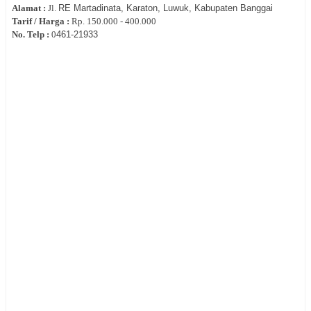
Alamat :
Jl.
RE Martadinata,
Karaton, Luwuk, Kabupaten Banggai
Tarif / Harga :
Rp.
150.000 - 400.000
No. Telp :
0
461-21933