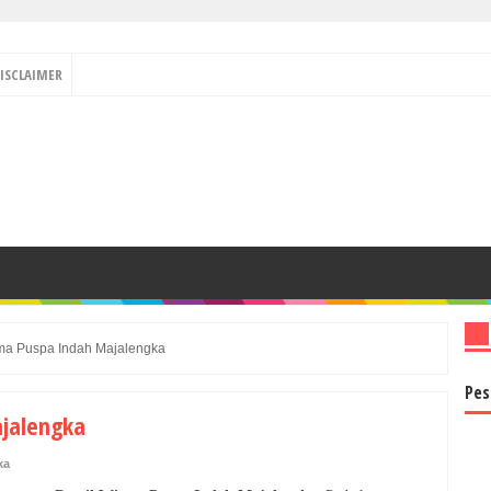
ISCLAIMER
sma Puspa Indah Majalengka
Pes
ajalengka
ka