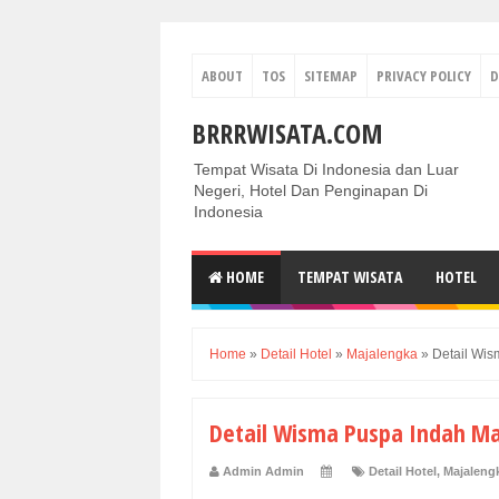
ABOUT
TOS
SITEMAP
PRIVACY POLICY
D
BRRRWISATA.COM
Tempat Wisata Di Indonesia dan Luar
Negeri, Hotel Dan Penginapan Di
Indonesia
HOME
TEMPAT WISATA
HOTEL
Home
»
Detail Hotel
»
Majalengka
»
Detail Wi
Detail Wisma Puspa Indah M
Admin Admin
Detail Hotel
,
Majaleng