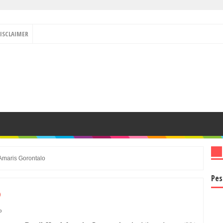
ISCLAIMER
 Amaris Gorontalo
Pes
o
o