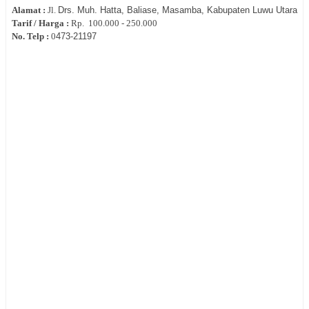
Alamat :
Jl.
Drs. Muh. Hatta, Baliase, Masamba, Kabupaten Luwu Utara
Tarif / Harga :
Rp.
100.000 - 250.000
No. Telp :
0
473-21197