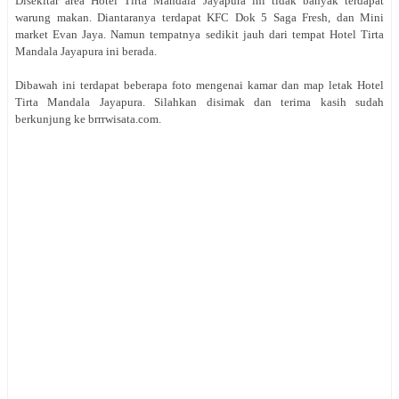
Disekitar area Hotel Tirta Mandala Jayapura ini tidak banyak terdapat
warung makan. Diantaranya terdapat KFC Dok 5 Saga Fresh, dan Mini
market Evan Jaya. Namun tempatnya sedikit jauh dari tempat Hotel Tirta
Mandala Jayapura ini berada.
Dibawah ini terdapat beberapa foto mengenai kamar dan map letak
Hotel
Tirta Mandala Jayapura. Silahkan disimak dan terima kasih sudah
berkunjung ke brrrwisata.com
.