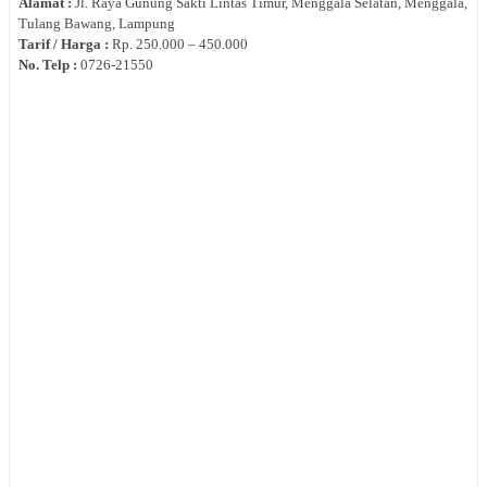
Alamat :
Jl.
Raya Gunung Sakti Lintas Timur, Menggala Selatan, Menggala,
Tulang Bawang, Lampung
Tarif / Harga :
Rp.
250.000 – 450.000
No. Telp :
0
726-21550