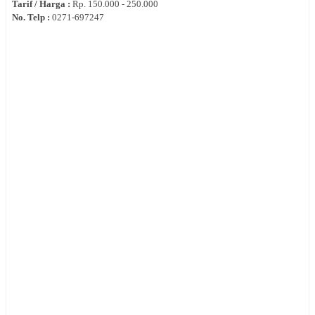
Tarif / Harga :
Rp.
150.000 - 250.000
No. Telp :
0
271‐697247