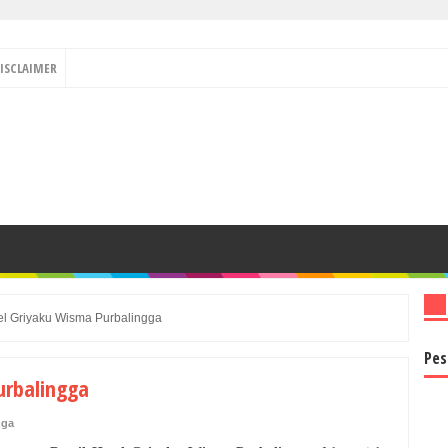
ISCLAIMER
tel Griyaku Wisma Purbalingga
Pes
urbalingga
gga