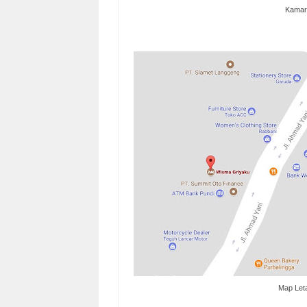
Kamar 
Map Let