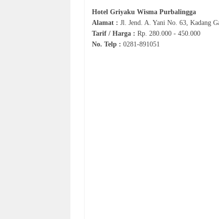
Hotel
Griyaku Wisma Purbalingga
Alamat :
Jl. J
end. A. Yani No. 63,
Kadang Ga
Tarif / Harga :
Rp.
280.000 - 450.000
No. Telp :
0
281-
891051