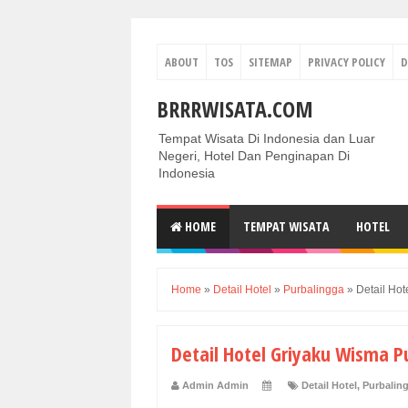
ABOUT
TOS
SITEMAP
PRIVACY POLICY
D
BRRRWISATA.COM
Tempat Wisata Di Indonesia dan Luar
Negeri, Hotel Dan Penginapan Di
Indonesia
HOME
TEMPAT WISATA
HOTEL
Home
»
Detail Hotel
»
Purbalingga
»
Detail Ho
Detail Hotel Griyaku Wisma P
Admin Admin
Detail Hotel
,
Purbalin