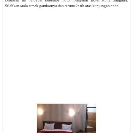
Dibawah ini terdapat beberapa Foto mengenai hotel Abna Sangatta.
Silahkan anda simak gambarnya dan terima kasih atas kunjungan anda.