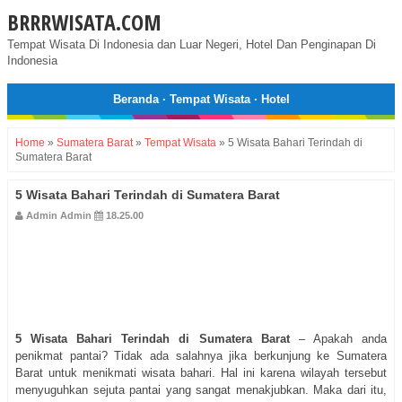
BRRRWISATA.COM
Tempat Wisata Di Indonesia dan Luar Negeri, Hotel Dan Penginapan Di
Indonesia
Beranda
·
Tempat Wisata
·
Hotel
Home
»
Sumatera Barat
»
Tempat Wisata
»
5 Wisata Bahari Terindah di
Sumatera Barat
5 Wisata Bahari Terindah di Sumatera Barat
Admin Admin
18.25.00
5 Wisata Bahari Terindah di Sumatera Barat
– Apakah anda
penikmat pantai? Tidak ada salahnya jika berkunjung ke Sumatera
Barat untuk menikmati wisata bahari. Hal ini karena wilayah tersebut
menyuguhkan sejuta pantai yang sangat menakjubkan. Maka dari itu,