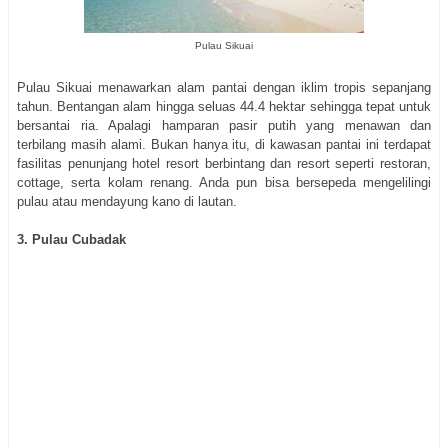
Pulau Sikuai
Pulau Sikuai menawarkan alam pantai dengan iklim tropis sepanjang
tahun. Bentangan alam hingga seluas 44.4 hektar sehingga tepat untuk
bersantai ria. Apalagi hamparan pasir putih yang menawan dan
terbilang masih alami. Bukan hanya itu, di kawasan pantai ini terdapat
fasilitas penunjang hotel resort berbintang dan resort seperti restoran,
cottage, serta kolam renang. Anda pun bisa bersepeda mengelilingi
pulau atau mendayung kano di lautan.
3. Pulau Cubadak