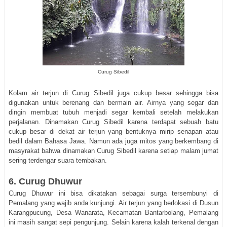
Curug Sibedil
Kolam air terjun di Curug Sibedil juga cukup besar sehingga bisa
digunakan untuk berenang dan bermain air. Airnya yang segar dan
dingin membuat tubuh menjadi segar kembali setelah melakukan
perjalanan. Dinamakan Curug Sibedil karena terdapat sebuah batu
cukup besar di dekat air terjun yang bentuknya mirip senapan atau
bedil dalam Bahasa Jawa. Namun ada juga mitos yang berkembang di
masyrakat bahwa dinamakan Curug Sibedil karena setiap malam jumat
sering terdengar suara tembakan.
6. Curug Dhuwur
Curug Dhuwur ini bisa dikatakan sebagai surga tersembunyi di
Pemalang yang wajib anda kunjungi. Air terjun yang berlokasi di Dusun
Karangpucung, Desa Wanarata, Kecamatan Bantarbolang, Pemalang
ini masih sangat sepi pengunjung. Selain karena kalah terkenal dengan