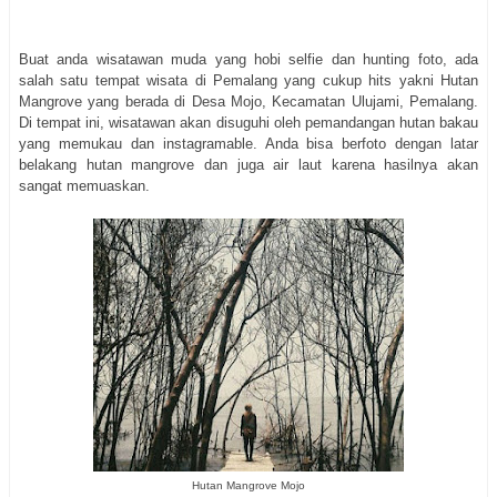
Buat anda wisatawan muda yang hobi selfie dan hunting foto, ada
salah satu tempat wisata di Pemalang yang cukup hits yakni Hutan
Mangrove yang berada di Desa Mojo, Kecamatan Ulujami, Pemalang.
Di tempat ini, wisatawan akan disuguhi oleh pemandangan hutan bakau
yang memukau dan instagramable. Anda bisa berfoto dengan latar
belakang hutan mangrove dan juga air laut karena hasilnya akan
sangat memuaskan.
Hutan Mangrove Mojo