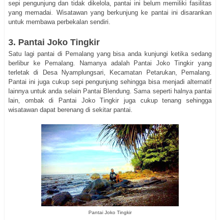
sepi pengunjung dan tidak dikelola, pantai ini belum memiliki fasilitas
yang memadai. Wisatawan yang berkunjung ke pantai ini disarankan
untuk membawa perbekalan sendiri.
3. Pantai Joko Tingkir
Satu lagi pantai di Pemalang yang bisa anda kunjungi ketika sedang
berlibur ke Pemalang. Namanya adalah Pantai Joko Tingkir yang
terletak di Desa Nyamplungsari, Kecamatan Petarukan, Pemalang.
Pantai ini juga cukup sepi pengunjung sehingga bisa menjadi alternatif
lainnya untuk anda selain Pantai Blendung. Sama seperti halnya pantai
lain, ombak di Pantai Joko Tingkir juga cukup tenang sehingga
wisatawan dapat berenang di sekitar pantai.
Pantai Joko Tingkir