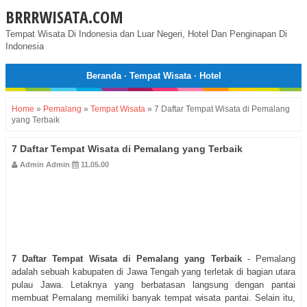
BRRRWISATA.COM
Tempat Wisata Di Indonesia dan Luar Negeri, Hotel Dan Penginapan Di
Indonesia
Beranda
·
Tempat Wisata
·
Hotel
Home
»
Pemalang
»
Tempat Wisata
»
7 Daftar Tempat Wisata di Pemalang
yang Terbaik
7 Daftar Tempat Wisata di Pemalang yang Terbaik
Admin Admin
11.05.00
7 Daftar Tempat Wisata di Pemalang yang Terbaik
- Pemalang
adalah sebuah kabupaten di Jawa Tengah yang terletak di bagian utara
pulau Jawa. Letaknya yang berbatasan langsung dengan pantai
membuat Pemalang memiliki banyak tempat wisata pantai. Selain itu,