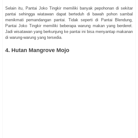
Selain itu, Pantai Joko Tingkir memiliki banyak pepohonan di sekitar
pantai sehingga wiatawan dapat berteduh di bawah pohon sambal
menikmati pemandangan pantai. Tidak seperti di Pantai Blendung,
Pantai Joko Tingkir memiliki beberapa warung makan yang berderet.
Jadi wisatawan yang berkunjung ke pantai ini bisa menyantap makanan
di warung-warung yang tersedia.
4. Hutan Mangrove Mojo