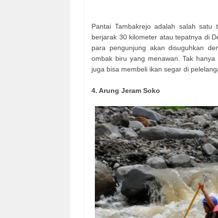
Pantai Tambakrejo adalah salah satu 
berjarak 30 kilometer atau tepatnya di 
para pengunjung akan disuguhkan d
ombak biru yang menawan. Tak hanya b
juga bisa membeli ikan segar di pelelang
4. Arung Jeram Soko