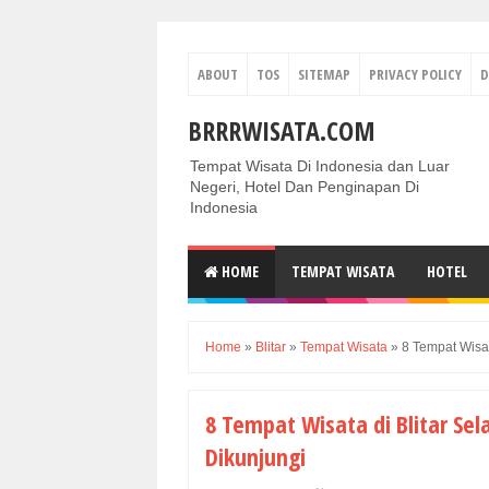
ABOUT
TOS
SITEMAP
PRIVACY POLICY
D
BRRRWISATA.COM
Tempat Wisata Di Indonesia dan Luar
Negeri, Hotel Dan Penginapan Di
Indonesia
HOME
TEMPAT WISATA
HOTEL
Home
»
Blitar
»
Tempat Wisata
»
8 Tempat Wisa
8 Tempat Wisata di Blitar Se
Dikunjungi