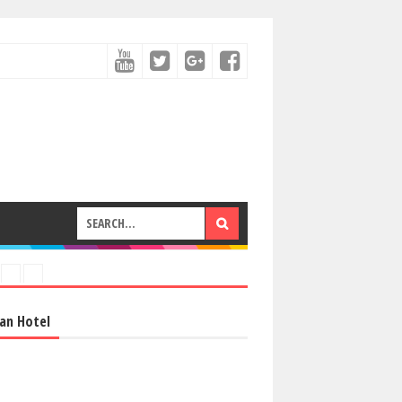
an Hotel